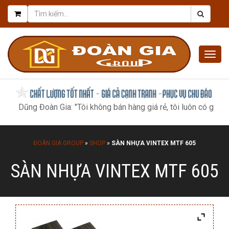
Togg
navig
ũng Đoàn Gia: "Tôi không bán hàng giá rẻ, tôi luôn có giá tốt nhất
ĐOÀN GIA GROUP
»
SHOP
»
SÀN NHỰA VINTEX MTF 605
SÀN NHỰA VINTEX MTF 605