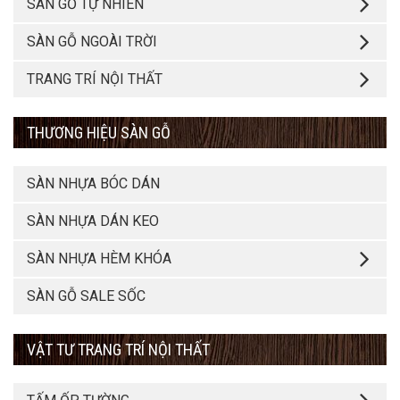
SÀN GỖ TỰ NHIÊN
SÀN GỖ NGOÀI TRỜI
TRANG TRÍ NỘI THẤT
THƯƠNG HIỆU SÀN GỖ
SÀN NHỰA BÓC DÁN
SÀN NHỰA DÁN KEO
SÀN NHỰA HÈM KHÓA
SÀN GỖ SALE SỐC
VẬT TƯ TRANG TRÍ NỘI THẤT