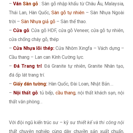
–
Ván
Sàn gỗ
: Sàn gỗ nhập khẩu từ Châu Âu, Malaysia,
Thái Lan, Hàn Quốc,
Sàn gỗ tự nhiên
– Sàn Nhựa Ngoài
trời –
Sàn Nhựa giả gỗ
– Sàn thể thao.
–
Cửa gỗ
: Cửa gỗ HDF, cửa gỗ Veneer, cửa gỗ tự nhiên,
cửa chống cháy gỗ, thép
–
Cửa Nhựa lõi thép:
Cửa Nhôm Xingfa – Vách dựng –
Cầu thang – Lan can Kính Cường lực.
–
Đá Trang trí
: Đá Granite tự nhiên, Granite Nhân tạo,
đá ốp lát trang trí.
–
Giấy dán tường
:
Hàn Quốc, Đài Loan, Nhật Bản….
–
Nội thất gỗ
: tủ bếp,
cầu thang
, nội thất khách sạn, nội
thất văn phòng…
Với đội ngũ kiến trúc sư – kỹ sư
thiết kế và thi công nội
thất
chuyên nghiệp cùng dây chuyền sản xuất chuẩn,