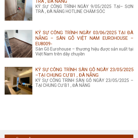
TRÀ , ĐÀ NẴNG
KÝ SỰ CÔNG TRÌNH NGÀY 9/05/2025 TẠI– SƠN
TRÀ , ĐÀ NẴNG HOTLINE CHĂM SÓC
KÝ SỰ CÔNG TRÌNH NGÀY 03/06/2025 TẠI ĐÀ
NẴNG – SÀN GỖ VIỆT NAM EUROHOUSE –
EU8009-
Sàn Gỗ Eurohouse – thương hiệu được sản xuất tại
Việt Nam trên dây chuyền
KÝ SỰ CÔNG TRÌNH SÀN GỖ NGÀY 23/05/2025
–TẠI CHUNG CƯ B1 , ĐÀ NẴNG
KÝ SỰ CÔNG TRÌNH SÀN GỖ NGÀY 23/05/2025 –
TẠI CHUNG CƯ B1 , ĐÀ NẴNG