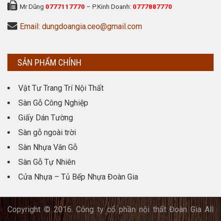
Mr Dũng
0777117770
– P.Kinh Doanh:
0777887770
Email: dungdoangia.ceo@gmail.com
SẢN PHẨM CHÍNH
Vật Tư Trang Trí Nội Thất
Sàn Gỗ Công Nghiệp
Giấy Dán Tường
Sàn gỗ ngoài trời
Sàn Nhựa Vân Gỗ
Sàn Gỗ Tự Nhiên
Cửa Nhựa – Tủ Bếp Nhựa Đoàn Gia
Copyright © 2016. Công ty cổ phần nội thất Đoàn Gia All