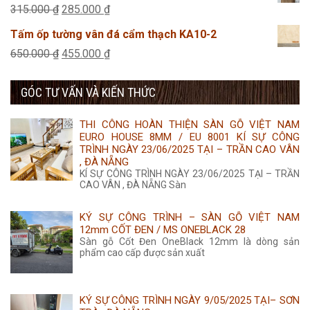
là:
tại
Giá
Giá
315.000
₫
285.000
₫
355.000 ₫.
là:
gốc
hiện
Tấm ốp tường vân đá cẩm thạch KA10-2
350.000 ₫.
là:
tại
Giá
Giá
650.000
₫
455.000
₫
315.000 ₫.
là:
gốc
hiện
285.000 ₫.
GÓC TƯ VẤN VÀ KIẾN THỨC
là:
tại
650.000 ₫.
là:
THI CÔNG HOÀN THIỆN SÀN GỖ VIỆT NAM
455.000 ₫.
EURO HOUSE 8MM / EU 8001 KÍ SỰ CÔNG
TRÌNH NGÀY 23/06/2025 TẠI – TRẦN CAO VÂN
, ĐÀ NẴNG
KÍ SỰ CÔNG TRÌNH NGÀY 23/06/2025 TẠI – TRẦN
CAO VÂN , ĐÀ NẴNG Sàn
KÝ SỰ CÔNG TRÌNH – SÀN GỖ VIỆT NAM
12mm CỐT ĐEN / MS ONEBLACK 28
Sàn gỗ Cốt Đen OneBlack 12mm là dòng sản
phẩm cao cấp được sản xuất
KÝ SỰ CÔNG TRÌNH NGÀY 9/05/2025 TẠI– SƠN