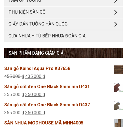
TẤM ỐP TƯỜNG
PHỤ KIỆN SÀN GỖ
GIẤY DÁN TƯỜNG HÀN QUỐC
CỬA NHỰA – TỦ BẾP NHỰA ĐOÀN GIA
SẢN PHẨM ĐANG GIẢM GIÁ
Sàn gỗ Kaindl Aqua Pro K37658
Giá
Giá
455.000
₫
435.000
₫
gốc
hiện
Sàn gỗ cốt đen One Black 8mm mã D431
là:
tại
Giá
Giá
355.000
₫
350.000
₫
455.000 ₫.
là:
gốc
hiện
Sàn gỗ cốt đen One Black 8mm mã D437
435.000 ₫.
là:
tại
Giá
Giá
355.000
₫
350.000
₫
355.000 ₫.
là:
gốc
hiện
SÀN NHỰA MODHOUSE MÃ MHN4005
350.000 ₫.