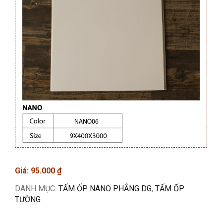
Giá:
95.000
₫
DANH MỤC:
TẤM ỐP NANO PHẲNG DG
,
TẤM ỐP
TƯỜNG