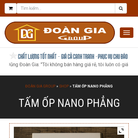
Togg
navig
 Đoàn Gia: "Tôi không bán hàng giá rẻ, tôi luôn có giá tốt nhất, n
ĐOÀN GIA GROUP
»
SHOP
»
TẤM ỐP NANO PHẲNG
TẤM ỐP NANO PHẲNG