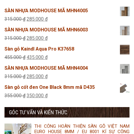
SÀN NHỰA MODHOUSE MÃ MHN4005
Giá
Giá
315.000
₫
285.000
₫
gốc
hiện
SÀN NHỰA MODHOUSE MÃ MHN6003
là:
tại
Giá
Giá
315.000
₫
285.000
₫
315.000 ₫.
là:
gốc
hiện
Sàn gỗ Kaindl Aqua Pro K37658
285.000 ₫.
là:
tại
Giá
Giá
455.000
₫
435.000
₫
315.000 ₫.
là:
gốc
hiện
SÀN NHỰA MODHOUSE MÃ MHN4004
285.000 ₫.
là:
tại
Giá
Giá
315.000
₫
285.000
₫
455.000 ₫.
là:
gốc
hiện
Sàn gỗ cốt đen One Black 8mm mã D435
435.000 ₫.
là:
tại
Giá
Giá
355.000
₫
350.000
₫
315.000 ₫.
là:
gốc
hiện
285.000 ₫.
GÓC TƯ VẤN VÀ KIẾN THỨC
là:
tại
355.000 ₫.
là:
THI CÔNG HOÀN THIỆN SÀN GỖ VIỆT NAM
350.000 ₫.
EURO HOUSE 8MM / EU 8001 KÍ SỰ CÔNG