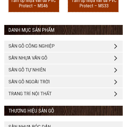
Tấm ốp nhựa vân đá PVC
Tấm ốp nhựa vân đá PVC
Protect – MS46
Protect – MS33
DANH MỤC SẢN PHẨM
SÀN GỖ CÔNG NGHIỆP
SÀN NHỰA VÂN GỖ
SÀN GỖ TỰ NHIÊN
SÀN GỖ NGOÀI TRỜI
TRANG TRÍ NỘI THẤT
THƯƠNG HIỆU SÀN GỖ
SÀN NHỰA BÓC DÁN