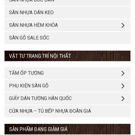
SÀN NHỰA DÁN KEO
SÀN NHỰA HÈM KHÓA
SÀN GỖ SALE SỐC
VẬT TƯ TRANG TRÍ NỘI THẤT
TẤM ỐP TƯỜNG
PHỤ KIỆN SÀN GỖ
GIẤY DÁN TƯỜNG HÀN QUỐC
CỬA NHỰA – TỦ BẾP NHỰA ĐOÀN GIA
SẢN PHẨM ĐANG GIẢM GIÁ