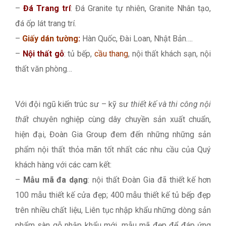
–
Đá Trang trí
: Đá Granite tự nhiên, Granite Nhân tạo,
đá ốp lát trang trí.
–
Giấy dán tường
:
Hàn Quốc, Đài Loan, Nhật Bản….
–
Nội thất gỗ
: tủ bếp,
cầu thang
, nội thất khách sạn, nội
thất văn phòng…
Với đội ngũ kiến trúc sư – kỹ sư
thiết kế và thi công nội
thất
chuyên nghiệp cùng dây chuyền sản xuất chuẩn,
hiện đại, Đoàn Gia Group đem đến những những sản
phẩm nội thất thỏa mãn tốt nhất các nhu cầu của Quý
khách hàng với các cam kết:
–
Mẫu mã đa dạng
: nội thất Đoàn Gia đã thiết kế hơn
100 mẫu thiết kế cửa đẹp; 400 mẫu thiết kế tủ bếp đẹp
trên nhiều chất liệu, Liên tục nhập khẩu những dòng sản
phẩm sàn gỗ nhập khẩu mới, mẫu mã đẹp để đáp ứng