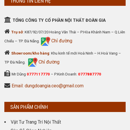
THÔNG TIN LIÊN HỆ
TỔNG CÔNG TY CỔ PHẦN NỘI THẤT ĐOÀN GIA
Trụ sở
: K87/92/07/20 Hoàng Văn Thái – P.Hòa Khánh Nam – Q.Liên
Chỉ đường
Chiểu – TP. Đà Nẵng.
Showroom/kho hàng
: Khu kinh tế mới Hoà Ninh – H.Hoà Vang –
Chỉ đường
TP Đà Nẵng.
Mr Dũng
0777117770
– P.Kinh Doanh:
0777887770
Email: dungdoangia.ceo@gmail.com
SẢN PHẨM CHÍNH
Vật Tư Trang Trí Nội Thất