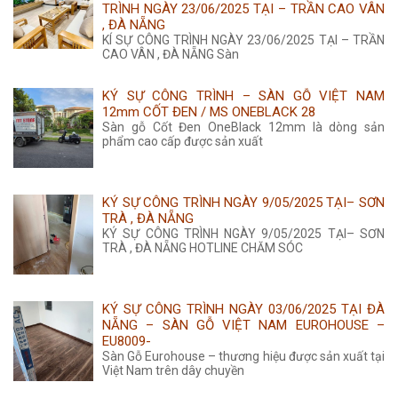
TRÌNH NGÀY 23/06/2025 TẠI – TRẦN CAO VÂN
, ĐÀ NẴNG
KÍ SỰ CÔNG TRÌNH NGÀY 23/06/2025 TẠI – TRẦN
CAO VÂN , ĐÀ NẴNG Sàn
KÝ SỰ CÔNG TRÌNH – SÀN GỖ VIỆT NAM
12mm CỐT ĐEN / MS ONEBLACK 28
Sàn gỗ Cốt Đen OneBlack 12mm là dòng sản
phẩm cao cấp được sản xuất
KÝ SỰ CÔNG TRÌNH NGÀY 9/05/2025 TẠI– SƠN
TRÀ , ĐÀ NẴNG
KÝ SỰ CÔNG TRÌNH NGÀY 9/05/2025 TẠI– SƠN
TRÀ , ĐÀ NẴNG HOTLINE CHĂM SÓC
KÝ SỰ CÔNG TRÌNH NGÀY 03/06/2025 TẠI ĐÀ
NẴNG – SÀN GỖ VIỆT NAM EUROHOUSE –
EU8009-
Sàn Gỗ Eurohouse – thương hiệu được sản xuất tại
Việt Nam trên dây chuyền