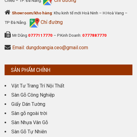
Chỉ đường
Chiểu – TP. Đà Nẵng.
Showroom/kho hàng
: Khu kinh tế mới Hoà Ninh – H.Hoà Vang –
Chỉ đường
TP Đà Nẵng.
Mr Dũng
0777117770
– P.Kinh Doanh:
0777887770
Email: dungdoangia.ceo@gmail.com
SẢN PHẨM CHÍNH
Vật Tư Trang Trí Nội Thất
Sàn Gỗ Công Nghiệp
Giấy Dán Tường
Sàn gỗ ngoài trời
Sàn Nhựa Vân Gỗ
Sàn Gỗ Tự Nhiên