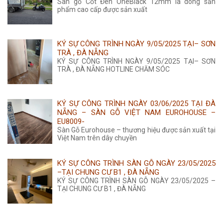
Sàn gỗ Cốt Đen OneBlack 12mm là dòng sản
phẩm cao cấp được sản xuất
KÝ SỰ CÔNG TRÌNH NGÀY 9/05/2025 TẠI– SƠN
TRÀ , ĐÀ NẴNG
KÝ SỰ CÔNG TRÌNH NGÀY 9/05/2025 TẠI– SƠN
TRÀ , ĐÀ NẴNG HOTLINE CHĂM SÓC
KÝ SỰ CÔNG TRÌNH NGÀY 03/06/2025 TẠI ĐÀ
NẴNG – SÀN GỖ VIỆT NAM EUROHOUSE –
EU8009-
Sàn Gỗ Eurohouse – thương hiệu được sản xuất tại
Việt Nam trên dây chuyền
KÝ SỰ CÔNG TRÌNH SÀN GỖ NGÀY 23/05/2025
–TẠI CHUNG CƯ B1 , ĐÀ NẴNG
KÝ SỰ CÔNG TRÌNH SÀN GỖ NGÀY 23/05/2025 –
TẠI CHUNG CƯ B1 , ĐÀ NẴNG