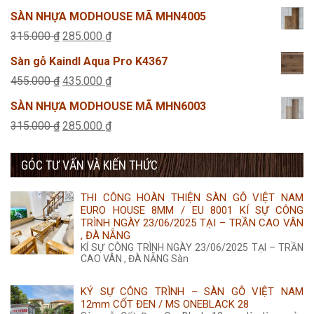
45.000 ₫.
là:
gốc
hiện
SÀN NHỰA MODHOUSE MÃ MHN4005
25.000 ₫.
là:
tại
Giá
Giá
315.000
₫
285.000
₫
495.000 ₫.
là:
gốc
hiện
Sàn gỗ Kaindl Aqua Pro K4367
425.000 ₫.
là:
tại
Giá
Giá
455.000
₫
435.000
₫
315.000 ₫.
là:
gốc
hiện
SÀN NHỰA MODHOUSE MÃ MHN6003
285.000 ₫.
là:
tại
Giá
Giá
315.000
₫
285.000
₫
455.000 ₫.
là:
gốc
hiện
435.000 ₫.
GÓC TƯ VẤN VÀ KIẾN THỨC
là:
tại
315.000 ₫.
là:
THI CÔNG HOÀN THIỆN SÀN GỖ VIỆT NAM
285.000 ₫.
EURO HOUSE 8MM / EU 8001 KÍ SỰ CÔNG
TRÌNH NGÀY 23/06/2025 TẠI – TRẦN CAO VÂN
, ĐÀ NẴNG
KÍ SỰ CÔNG TRÌNH NGÀY 23/06/2025 TẠI – TRẦN
CAO VÂN , ĐÀ NẴNG Sàn
KÝ SỰ CÔNG TRÌNH – SÀN GỖ VIỆT NAM
12mm CỐT ĐEN / MS ONEBLACK 28