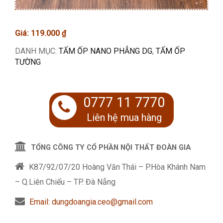
Giá:
119.000
₫
DANH MỤC:
TẤM ỐP NANO PHẲNG DG
,
TẤM ỐP
TƯỜNG
0777 11 7770
Liên hệ mua hàng
TỔNG CÔNG TY CỔ PHẦN NỘI THẤT ĐOÀN GIA
K87/92/07/20 Hoàng Văn Thái – P.Hòa Khánh Nam
– Q.Liên Chiểu – TP. Đà Nẵng
Email: dungdoangia.ceo@gmail.com