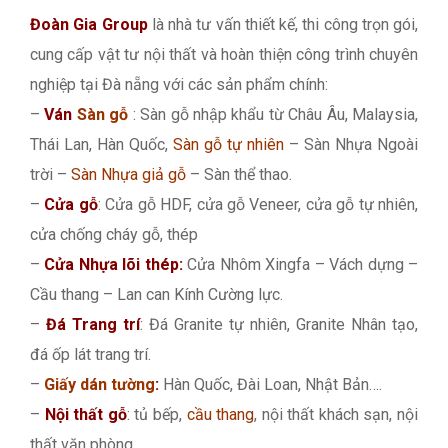
Đoàn Gia Group
là nhà tư vấn thiết kế, thi công trọn gói,
cung cấp vật tư nội thất và hoàn thiện công trình chuyên
nghiệp tại Đà nẵng với các sản phẩm chính:
–
Ván
Sàn gỗ
: Sàn gỗ nhập khẩu từ Châu Âu, Malaysia,
Thái Lan, Hàn Quốc,
Sàn gỗ tự nhiên
– Sàn Nhựa Ngoài
trời –
Sàn Nhựa giả gỗ
– Sàn thể thao.
–
Cửa gỗ
: Cửa gỗ HDF, cửa gỗ Veneer, cửa gỗ tự nhiên,
cửa chống cháy gỗ, thép
–
Cửa Nhựa lõi thép:
Cửa Nhôm Xingfa – Vách dựng –
Cầu thang – Lan can Kính Cường lực.
–
Đá Trang trí
: Đá Granite tự nhiên, Granite Nhân tạo,
đá ốp lát trang trí.
–
Giấy dán tường
:
Hàn Quốc, Đài Loan, Nhật Bản….
–
Nội thất gỗ
: tủ bếp,
cầu thang
, nội thất khách sạn, nội
thất văn phòng…