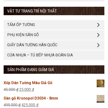
VẬT TƯ TRANG TRÍ NỘI THẤT
TẤM ỐP TƯỜNG
PHỤ KIỆN SÀN GỖ
GIẤY DÁN TƯỜNG HÀN QUỐC
CỬA NHỰA – TỦ BẾP NHỰA ĐOÀN GIA
SẢN PHẨM ĐANG GIẢM GIÁ
Xốp Dán Tường Màu Giả Gỗ
Giá
Giá
45.000
₫
25.000
₫
gốc
hiện
Sàn gỗ Kronopol D3034 - 8mm
là:
tại
Giá
Giá
495.000
₫
425.000
₫