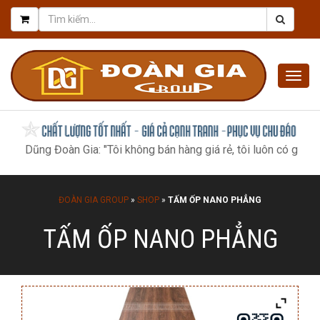
Togg
navig
ũng Đoàn Gia: "Tôi không bán hàng giá rẻ, tôi luôn có giá tốt nhất
ĐOÀN GIA GROUP
»
SHOP
»
TẤM ỐP NANO PHẲNG
TẤM ỐP NANO PHẲNG