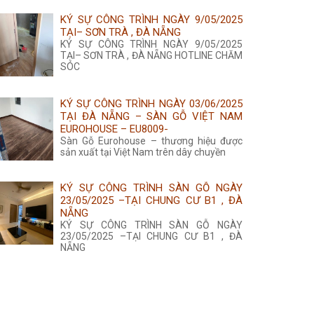
KÝ SỰ CÔNG TRÌNH NGÀY 9/05/2025
TẠI– SƠN TRÀ , ĐÀ NẴNG
KÝ SỰ CÔNG TRÌNH NGÀY 9/05/2025
TẠI– SƠN TRÀ , ĐÀ NẴNG HOTLINE CHĂM
SÓC
KÝ SỰ CÔNG TRÌNH NGÀY 03/06/2025
TẠI ĐÀ NẴNG – SÀN GỖ VIỆT NAM
EUROHOUSE – EU8009-
Sàn Gỗ Eurohouse – thương hiệu được
sản xuất tại Việt Nam trên dây chuyền
KÝ SỰ CÔNG TRÌNH SÀN GỖ NGÀY
23/05/2025 –TẠI CHUNG CƯ B1 , ĐÀ
NẴNG
KÝ SỰ CÔNG TRÌNH SÀN GỖ NGÀY
23/05/2025 –TẠI CHUNG CƯ B1 , ĐÀ
NẴNG