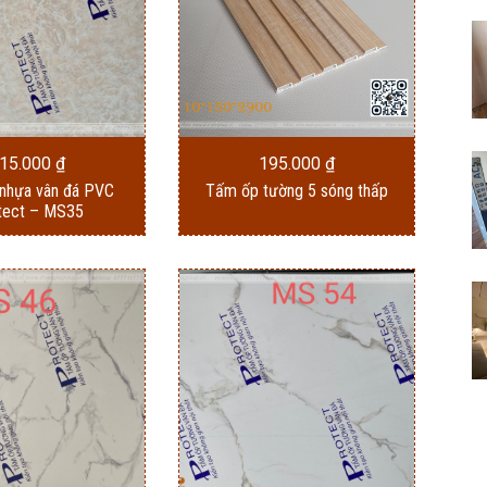
15.000
₫
195.000
₫
nhựa vân đá PVC
Tấm ốp tường 5 sóng thấp
tect – MS35