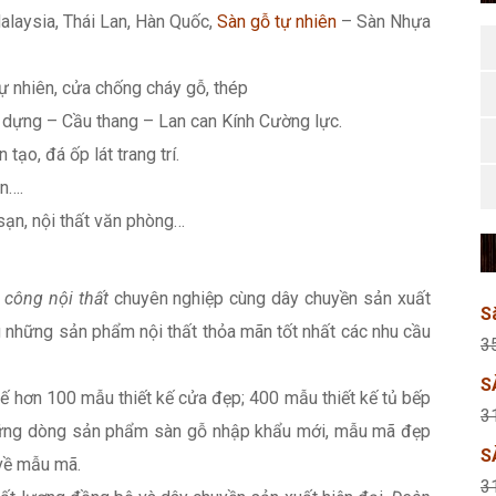
alaysia, Thái Lan, Hàn Quốc,
Sàn gỗ tự nhiên
– Sàn Nhựa
ự nhiên, cửa chống cháy gỗ, thép
dựng – Cầu thang – Lan can Kính Cường lực.
 tạo, đá ốp lát trang trí.
n….
 sạn, nội thất văn phòng…
i công nội thất
chuyên nghiệp cùng dây chuyền sản xuất
S
 những sản phẩm nội thất thỏa mãn tốt nhất các nhu cầu
3
S
 kế hơn 100 mẫu thiết kế cửa đẹp; 400 mẫu thiết kế tủ bếp
3
 những dòng sản phẩm sàn gỗ nhập khẩu mới, mẫu mã đẹp
S
về mẫu mã.
3