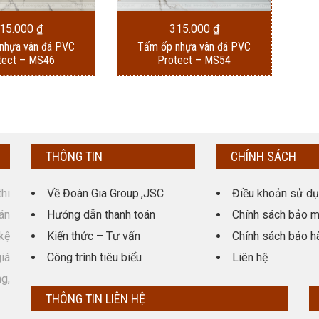
15.000
₫
315.000
₫
nhựa vân đá PVC
Tấm ốp nhựa vân đá PVC
tect – MS46
Protect – MS54
THÔNG TIN
CHÍNH SÁCH
hi
Về Đoàn Gia Group.,JSC
Điều khoản sử d
án
Hướng dẫn thanh toán
Chính sách bảo m
kệ
Kiến thức – Tư vấn
Chính sách bảo h
giá
Công trình tiêu biểu
Liên hệ
g,
THÔNG TIN LIÊN HỆ