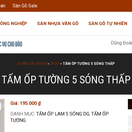
oán
Sàn Gỗ Sale
CÔNG NGHIỆP
SÀN NHỰA VÂN GỖ
SÀN GỖ TỰ NHIÊN
Dũng Đoàn Gia: "Tô
ĐOÀN GIA GROUP
»
SHOP
»
TẤM ỐP TƯỜNG 5 SÓNG THẤP
TẤM ỐP TƯỜNG 5 SÓNG THẤP
Giá:
195.000
₫
DANH MỤC:
TẤM ỐP LAM 5 SÓNG DG
,
TẤM ỐP
TƯỜNG