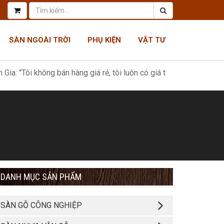
SÀN NGOÀI TRỜI
PHỤ KIỆN
VẬT TƯ
i không bán hàng giá rẻ, tôi luôn có giá tốt nhất, như một món quà
DANH MỤC SẢN PHẨM
SÀN GỖ CÔNG NGHIỆP