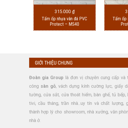
315.000
₫
3
Tấm ốp nhựa vân đá PVC
Tấm ốp 
Protect – MS40
Pro
GIỚI THIỆU CHUNG
Đoàn gia Group
là đơn vị chuyên cung cấp và t
công
sàn gỗ
, vách dựng kính cường lực, giấy d
tường, cửa sắt, cửa thoát hiểm, bàn ghế, tủ bếp, 
tivi, cầu tháng, trần nhà...uy tín và chất lượng, 
thành hợp lý cho showroom, nhà xưởng, văn phòn
nhà ở.