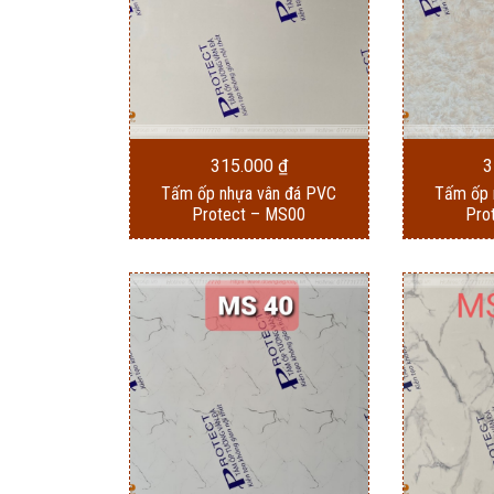
315.000
₫
3
Tấm ốp nhựa vân đá PVC
Tấm ốp 
Protect – MS00
Pro