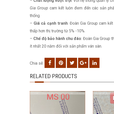
–
Chất lượng vượt trội
: Với hệ thống quản lý 
Gia Group
cam kết luôn đem đến các sản phẩm
thống.
–
Giá cả cạnh tranh
: Đoàn Gia Group cam kết 
thấp hơn thị trường từ 5% -10%.
–
Chế độ bảo hành chu đáo
: Đoàn Gia Group t
ít nhất 20 năm đối với sản phẩm ván sàn.
Chia sẽ:
RELATED PRODUCTS