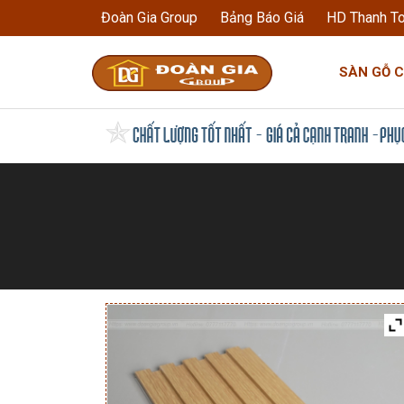
Đoàn Gia Group
Bảng Báo Giá
HD Thanh T
SÀN GỖ 