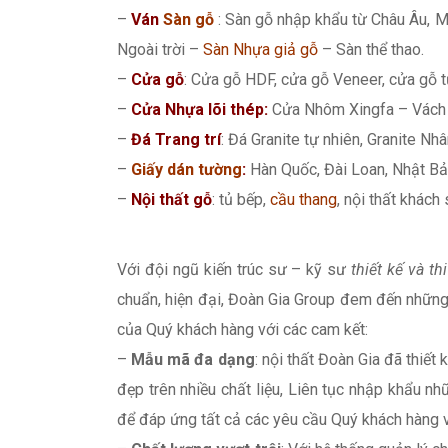
–
Ván
Sàn gỗ
: Sàn gỗ nhập khẩu từ Châu Âu, M
Ngoài trời –
Sàn Nhựa giả gỗ
– Sàn thể thao.
–
Cửa gỗ
: Cửa gỗ HDF, cửa gỗ Veneer, cửa gỗ t
–
Cửa Nhựa lõi thép:
Cửa Nhôm Xingfa – Vách 
–
Đá Trang trí
: Đá Granite tự nhiên, Granite Nhân
–
Giấy dán tường
:
Hàn Quốc, Đài Loan, Nhật Bả
–
Nội thất gỗ
: tủ bếp,
cầu thang
, nội thất khách
Với đội ngũ kiến trúc sư – kỹ sư
thiết kế và th
chuẩn, hiện đại, Đoàn Gia Group đem đến những
của Quý khách hàng với các cam kết:
–
Mẫu mã đa dạng
: nội thất Đoàn Gia đã thiết
đẹp trên nhiều chất liệu, Liên tục nhập khẩu
để đáp ứng tất cả các yêu cầu Quý khách hàng 