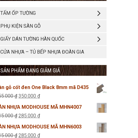
TẤM ỐP TƯỜNG
PHỤ KIỆN SÀN GỖ
GIẤY DÁN TƯỜNG HÀN QUỐC
CỬA NHỰA – TỦ BẾP NHỰA ĐOÀN GIA
SẢN PHẨM ĐANG GIẢM GIÁ
àn gỗ cốt đen One Black 8mm mã D435
Giá
Giá
55.000
₫
350.000
₫
gốc
hiện
ÀN NHỰA MODHOUSE MÃ MHN4007
là:
tại
Giá
Giá
15.000
₫
285.000
₫
355.000 ₫.
là:
gốc
hiện
ÀN NHỰA MODHOUSE MÃ MHN6003
350.000 ₫.
là:
tại
Giá
Giá
15.000
₫
285.000
₫