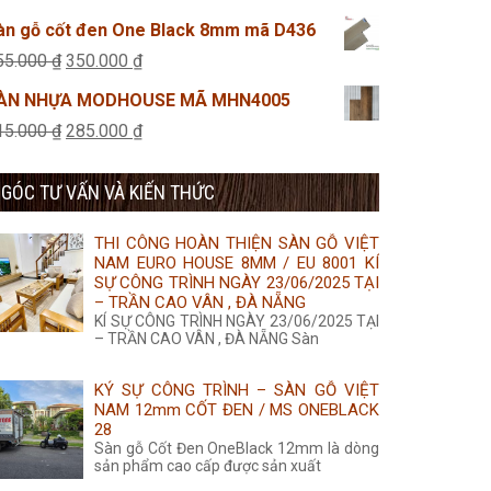
315.000 ₫.
là:
gốc
hiện
àn gỗ cốt đen One Black 8mm mã D436
285.000 ₫.
là:
tại
Giá
Giá
55.000
₫
350.000
₫
315.000 ₫.
là:
gốc
hiện
ÀN NHỰA MODHOUSE MÃ MHN4005
285.000 ₫.
là:
tại
Giá
Giá
15.000
₫
285.000
₫
355.000 ₫.
là:
gốc
hiện
350.000 ₫.
GÓC TƯ VẤN VÀ KIẾN THỨC
là:
tại
315.000 ₫.
là:
THI CÔNG HOÀN THIỆN SÀN GỖ VIỆT
285.000 ₫.
NAM EURO HOUSE 8MM / EU 8001 KÍ
SỰ CÔNG TRÌNH NGÀY 23/06/2025 TẠI
– TRẦN CAO VÂN , ĐÀ NẴNG
KÍ SỰ CÔNG TRÌNH NGÀY 23/06/2025 TẠI
– TRẦN CAO VÂN , ĐÀ NẴNG Sàn
KÝ SỰ CÔNG TRÌNH – SÀN GỖ VIỆT
NAM 12mm CỐT ĐEN / MS ONEBLACK
28
Sàn gỗ Cốt Đen OneBlack 12mm là dòng
sản phẩm cao cấp được sản xuất