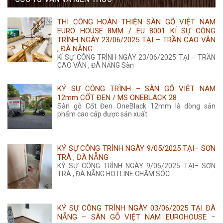
455.000 ₫.
là:
THI CÔNG HOÀN THIỆN SÀN GỖ VIỆT NAM
435.000 ₫.
EURO HOUSE 8MM / EU 8001 KÍ SỰ CÔNG
TRÌNH NGÀY 23/06/2025 TẠI – TRẦN CAO VÂN
, ĐÀ NẴNG
KÍ SỰ CÔNG TRÌNH NGÀY 23/06/2025 TẠI – TRẦN
CAO VÂN , ĐÀ NẴNG Sàn
KÝ SỰ CÔNG TRÌNH – SÀN GỖ VIỆT NAM
12mm CỐT ĐEN / MS ONEBLACK 28
Sàn gỗ Cốt Đen OneBlack 12mm là dòng sản
phẩm cao cấp được sản xuất
KÝ SỰ CÔNG TRÌNH NGÀY 9/05/2025 TẠI– SƠN
TRÀ , ĐÀ NẴNG
KÝ SỰ CÔNG TRÌNH NGÀY 9/05/2025 TẠI– SƠN
TRÀ , ĐÀ NẴNG HOTLINE CHĂM SÓC
KÝ SỰ CÔNG TRÌNH NGÀY 03/06/2025 TẠI ĐÀ
NẴNG – SÀN GỖ VIỆT NAM EUROHOUSE –