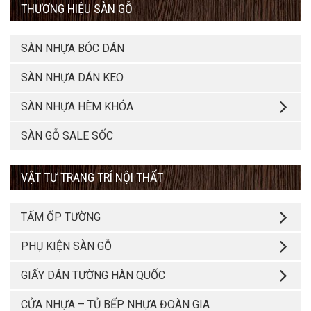
THƯƠNG HIỆU SÀN GỖ
SÀN NHỰA BÓC DÁN
SÀN NHỰA DÁN KEO
SÀN NHỰA HÈM KHÓA
SÀN GỖ SALE SỐC
VẬT TƯ TRANG TRÍ NỘI THẤT
TẤM ỐP TƯỜNG
PHỤ KIỆN SÀN GỖ
GIẤY DÁN TƯỜNG HÀN QUỐC
CỬA NHỰA – TỦ BẾP NHỰA ĐOÀN GIA