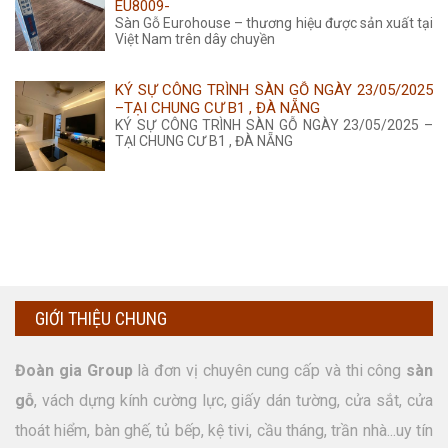
EU8009-
Sàn Gỗ Eurohouse – thương hiệu được sản xuất tại
Việt Nam trên dây chuyền
KÝ SỰ CÔNG TRÌNH SÀN GỖ NGÀY 23/05/2025
–TẠI CHUNG CƯ B1 , ĐÀ NẴNG
KÝ SỰ CÔNG TRÌNH SÀN GỖ NGÀY 23/05/2025 –
TẠI CHUNG CƯ B1 , ĐÀ NẴNG
GIỚI THIỆU CHUNG
Đoàn gia Group
là đơn vị chuyên cung cấp và thi công
sàn
gỗ
, vách dựng kính cường lực, giấy dán tường, cửa sắt, cửa
thoát hiểm, bàn ghế, tủ bếp, kệ tivi, cầu tháng, trần nhà...uy tín