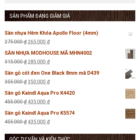
SẢN PHẨM ĐANG GIẢM GIÁ
Sàn nhựa Hèm Khóa Apollo Floor (4mm)
Giá
Giá
275.000
₫
265.000
₫
gốc
hiện
SÀN NHỰA MODHOUSE MÃ MHN4002
là:
tại
Giá
Giá
315.000
₫
285.000
₫
275.000 ₫.
là:
gốc
hiện
Sàn gỗ cốt đen One Black 8mm mã D439
265.000 ₫.
là:
tại
Giá
Giá
355.000
₫
350.000
₫
315.000 ₫.
là:
gốc
hiện
Sàn gỗ Kaindl Aqua Pro K4420
285.000 ₫.
là:
tại
Giá
Giá
455.000
₫
435.000
₫
355.000 ₫.
là:
gốc
hiện
Sàn gỗ Kaindl Aqua Pro K5574
350.000 ₫.
là:
tại
Giá
Giá
455.000
₫
435.000
₫
455.000 ₫.
là:
gốc
hiện
435.000 ₫.
GÓC TƯ VẤN VÀ KIẾN THỨC
là:
tại