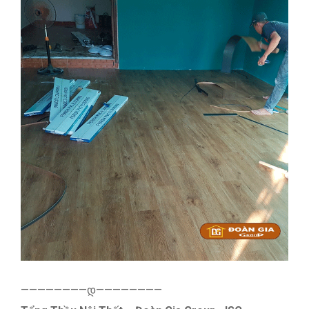
————————დ————————