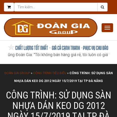
Togg
navig
Đoàn Gia: "Tôi không bán hàng giá rẻ, tôi luôn có giá tốt nhất, nh
ĐOÀN GIA GROUP
»
CÔNG TRÌNH TIÊU BIỂU
»
CÔNG TRÌNH: SỬ DỤNG SÀN
NHỰA DÁN KEO DG 2012 NGÀY 15/7/2019 TẠI TP ĐÀ NẴNG
CÔNG TRÌNH: SỬ DỤNG SÀN
NHỰA DÁN KEO DG 2012
NGÀY 15/7/2019 TẠI TP ĐÀ