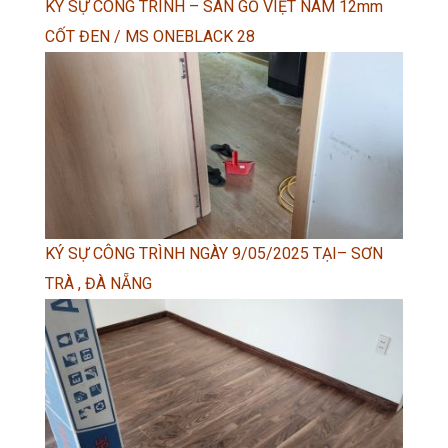
KÝ SỰ CÔNG TRÌNH – SÀN GỖ VIỆT NAM 12mm
CỐT ĐEN / MS ONEBLACK 28
KÝ SỰ CÔNG TRÌNH NGÀY 9/05/2025 TẠI– SƠN
TRÀ , ĐÀ NẴNG