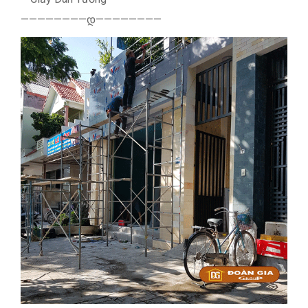
————————დ————————