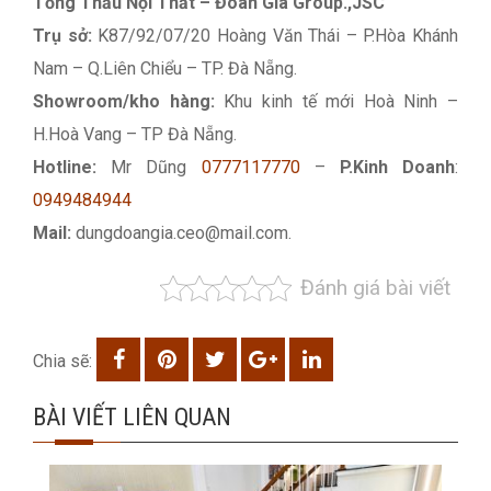
Tổng Thầu Nội Thất – Đoàn Gia Group.,JSC
Trụ sở:
K87/92/07/20 Hoàng Văn Thái – P.Hòa Khánh
Nam – Q.Liên Chiểu – TP. Đà Nẵng.
Showroom/kho hàng:
Khu kinh tế mới Hoà Ninh –
H.Hoà Vang – TP Đà Nẵng.
Hotline:
Mr Dũng
0777117770
–
P.Kinh Doanh
:
0949484944
Mail:
dungdoangia.ceo@mail.com.
Đánh giá bài viết
Chia sẽ:
BÀI VIẾT LIÊN QUAN