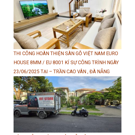
THI CÔNG HOÀN THIỆN SÀN GỖ VIỆT NAM EURO
HOUSE 8MM / EU 8001 KÍ SỰ CÔNG TRÌNH NGÀY
23/06/2025 TẠI – TRẦN CAO VÂN , ĐÀ NẴNG