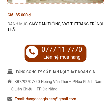
Giá:
85.000
₫
DANH MỤC:
GIẤY DÁN TƯỜNG
,
VẬT TƯ TRANG TRÍ NỘI
THẤT
0777 11 7770
Liên hệ mua hàng
TỔNG CÔNG TY CỔ PHẦN NỘI THẤT ĐOÀN GIA
K87/92/07/20 Hoàng Văn Thái – P.Hòa Khánh Nam
– Q.Liên Chiểu – TP. Đà Nẵng
Email: dungdoangia.ceo@gmail.com