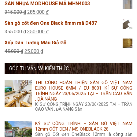
gốc
hiện
SÀN NHỰA MODHOUSE MÃ MHN4003
25.000 ₫.
là:
tại
Giá
Giá
315.000
₫
285.000
₫
455.000 ₫.
là:
gốc
hiện
Sàn gỗ cốt đen One Black 8mm mã D437
435.000 ₫.
là:
tại
Giá
Giá
355.000
₫
350.000
₫
315.000 ₫.
là:
gốc
hiện
Xốp Dán Tường Màu Giả Gỗ
285.000 ₫.
là:
tại
Giá
Giá
45.000
₫
25.000
₫
355.000 ₫.
là:
gốc
hiện
350.000 ₫.
GÓC TƯ VẤN VÀ KIẾN THỨC
là:
tại
45.000 ₫.
là:
THI CÔNG HOÀN THIỆN SÀN GỖ VIỆT NAM
25.000 ₫.
EURO HOUSE 8MM / EU 8001 KÍ SỰ CÔNG
TRÌNH NGÀY 23/06/2025 TẠI – TRẦN CAO VÂN
, ĐÀ NẴNG
KÍ SỰ CÔNG TRÌNH NGÀY 23/06/2025 TẠI – TRẦN
CAO VÂN , ĐÀ NẴNG Sàn
KÝ SỰ CÔNG TRÌNH – SÀN GỖ VIỆT NAM
12mm CỐT ĐEN / MS ONEBLACK 28
Sàn gỗ Cốt Đen OneBlack 12mm là dòng sản