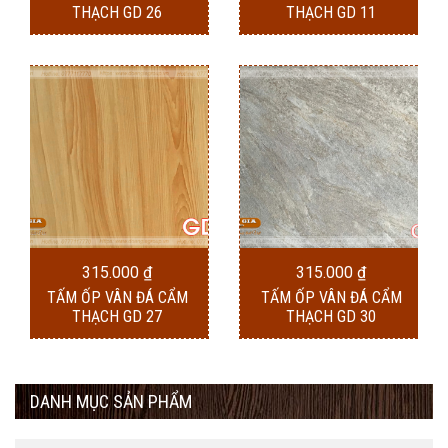
THẠCH GD 26
THẠCH GD 11
315.000
₫
315.000
₫
TẤM ỐP VÂN ĐÁ CẨM
TẤM ỐP VÂN ĐÁ CẨM
THẠCH GD 27
THẠCH GD 30
DANH MỤC SẢN PHẨM