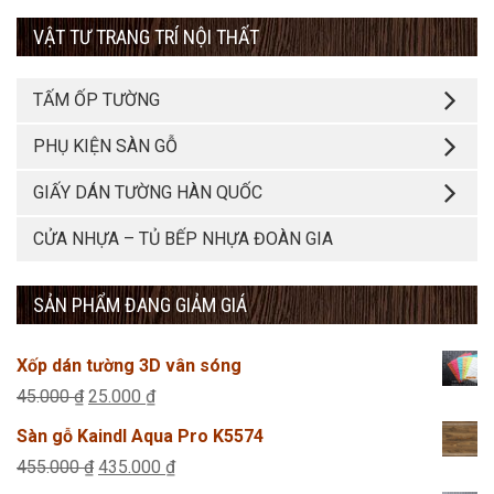
VẬT TƯ TRANG TRÍ NỘI THẤT
TẤM ỐP TƯỜNG
PHỤ KIỆN SÀN GỖ
GIẤY DÁN TƯỜNG HÀN QUỐC
CỬA NHỰA – TỦ BẾP NHỰA ĐOÀN GIA
SẢN PHẨM ĐANG GIẢM GIÁ
Xốp dán tường 3D vân sóng
Giá
Giá
45.000
₫
25.000
₫
gốc
hiện
Sàn gỗ Kaindl Aqua Pro K5574
là:
tại
Giá
Giá
455.000
₫
435.000
₫
45.000 ₫.
là: