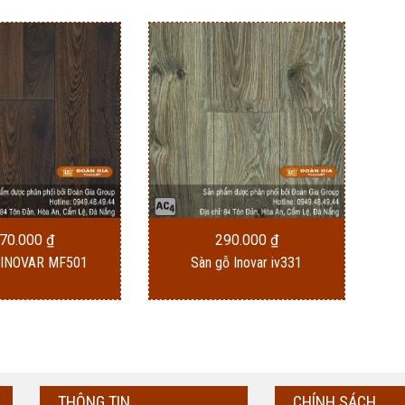
70.000
₫
290.000
₫
 INOVAR MF501
Sàn gỗ Inovar iv331
THÔNG TIN
CHÍNH SÁCH