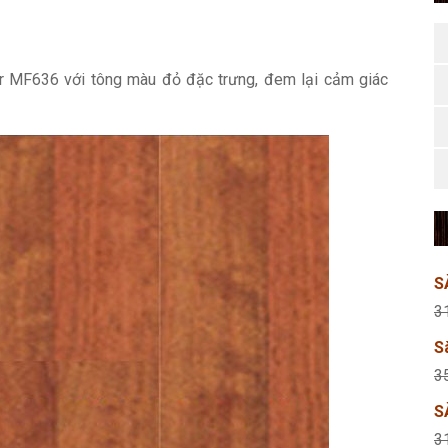
r MF636 với tông màu đỏ đặc trưng, đem lại cảm giác
S
3
S
3
S
3