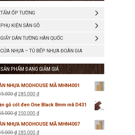
TẤM ỐP TƯỜNG
PHỤ KIỆN SÀN GỖ
GIẤY DÁN TƯỜNG HÀN QUỐC
CỬA NHỰA – TỦ BẾP NHỰA ĐOÀN GIA
SẢN PHẨM ĐANG GIẢM GIÁ
ÀN NHỰA MODHOUSE MÃ MHN4001
Giá
Giá
15.000
₫
285.000
₫
gốc
hiện
àn gỗ cốt đen One Black 8mm mã D431
là:
tại
Giá
Giá
55.000
₫
350.000
₫
315.000 ₫.
là:
gốc
hiện
ÀN NHỰA MODHOUSE MÃ MHN4007
285.000 ₫.
là:
tại
Giá
Giá
15.000
₫
285.000
₫