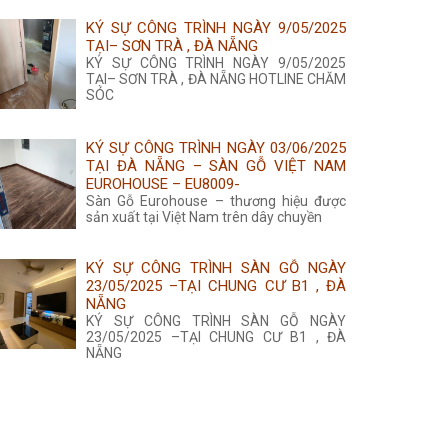
KÝ SỰ CÔNG TRÌNH NGÀY 9/05/2025
TẠI– SƠN TRÀ , ĐÀ NẴNG
KÝ SỰ CÔNG TRÌNH NGÀY 9/05/2025
TẠI– SƠN TRÀ , ĐÀ NẴNG HOTLINE CHĂM
SÓC
KÝ SỰ CÔNG TRÌNH NGÀY 03/06/2025
TẠI ĐÀ NẴNG – SÀN GỖ VIỆT NAM
EUROHOUSE – EU8009-
Sàn Gỗ Eurohouse – thương hiệu được
sản xuất tại Việt Nam trên dây chuyền
KÝ SỰ CÔNG TRÌNH SÀN GỖ NGÀY
23/05/2025 –TẠI CHUNG CƯ B1 , ĐÀ
NẴNG
KÝ SỰ CÔNG TRÌNH SÀN GỖ NGÀY
23/05/2025 –TẠI CHUNG CƯ B1 , ĐÀ
NẴNG