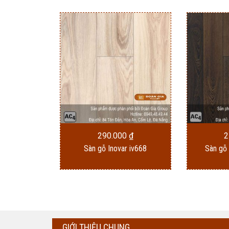
290.000
₫
2
Sàn gỗ Inovar iv668
Sàn gỗ
GIỚI THIỆU CHUNG