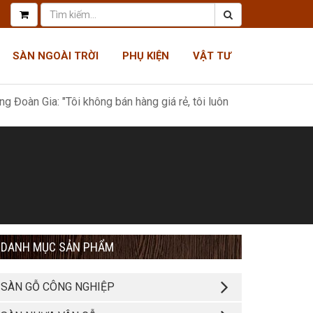
SÀN NGOÀI TRỜI
PHỤ KIỆN
VẬT TƯ
 "Tôi không bán hàng giá rẻ, tôi luôn có giá tốt nhất, như một món
DANH MỤC SẢN PHẨM
SÀN GỖ CÔNG NGHIỆP