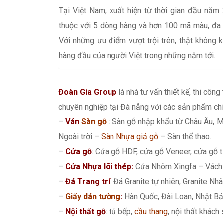
Tại Việt Nam, xuất hiện từ thời gian đầu năm
thuộc với 5 dòng hàng và hơn 100 mã màu, đa 
Với những ưu điểm vượt trội trên, thật không 
hàng đầu của người Việt trong những năm tới.
Đoàn Gia Group
là nhà tư vấn thiết kế, thi công
chuyên nghiệp tại Đà nẵng với các sản phẩm chí
–
Ván
Sàn gỗ
: Sàn gỗ nhập khẩu từ Châu Âu, M
Ngoài trời –
Sàn Nhựa giả gỗ
– Sàn thể thao.
–
Cửa gỗ
: Cửa gỗ HDF, cửa gỗ Veneer, cửa gỗ t
–
Cửa Nhựa lõi thép:
Cửa Nhôm Xingfa – Vách 
–
Đá Trang trí
: Đá Granite tự nhiên, Granite Nhân
–
Giấy dán tường
:
Hàn Quốc, Đài Loan, Nhật Bả
–
Nội thất gỗ
: tủ bếp,
cầu thang
, nội thất khách