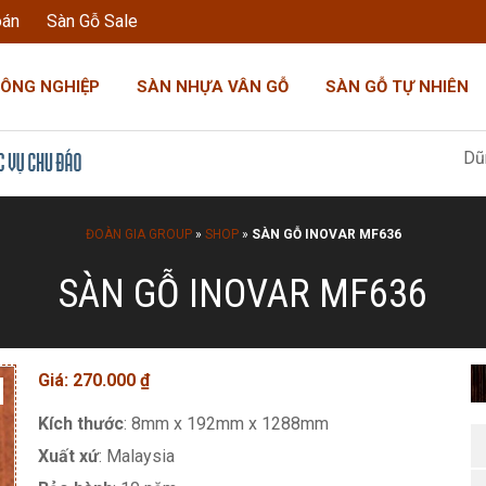
oán
Sàn Gỗ Sale
CÔNG NGHIỆP
SÀN NHỰA VÂN GỖ
SÀN GỖ TỰ NHIÊN
Dũng Đoàn Gia:
ĐOÀN GIA GROUP
»
SHOP
»
SÀN GỖ INOVAR MF636
SÀN GỖ INOVAR MF636
Giá:
270.000
₫
Kích thước
: 8mm x 192mm x 1288mm
Xuất xứ
: Malaysia