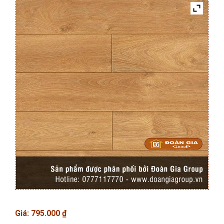
Giá:
795.000
₫