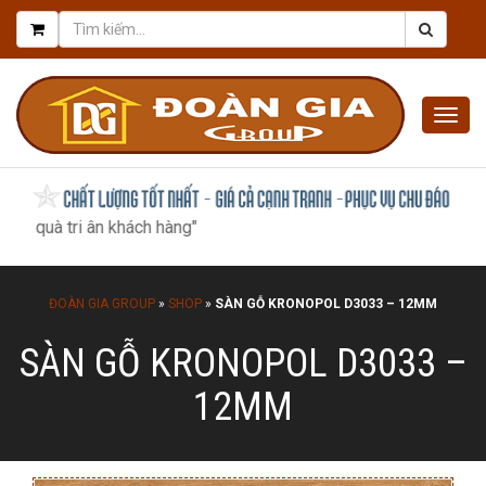
Togg
navig
tri ân khách hàng"
ĐOÀN GIA GROUP
»
SHOP
»
SÀN GỖ KRONOPOL D3033 – 12MM
SÀN GỖ KRONOPOL D3033 –
12MM