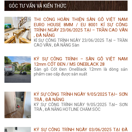
435.000 ₫.
GÓC TƯ VẤN VÀ KIẾN THỨC
là:
tại
355.000 ₫.
là:
THI CÔNG HOÀN THIỆN SÀN GỖ VIỆT NAM
350.000 ₫.
EURO HOUSE 8MM / EU 8001 KÍ SỰ CÔNG
TRÌNH NGÀY 23/06/2025 TẠI – TRẦN CAO VÂN
, ĐÀ NẴNG
KÍ SỰ CÔNG TRÌNH NGÀY 23/06/2025 TẠI – TRẦN
CAO VÂN , ĐÀ NẴNG Sàn
KÝ SỰ CÔNG TRÌNH – SÀN GỖ VIỆT NAM
12mm CỐT ĐEN / MS ONEBLACK 28
Sàn gỗ Cốt Đen OneBlack 12mm là dòng sản
phẩm cao cấp được sản xuất
KÝ SỰ CÔNG TRÌNH NGÀY 9/05/2025 TẠI– SƠN
TRÀ , ĐÀ NẴNG
KÝ SỰ CÔNG TRÌNH NGÀY 9/05/2025 TẠI– SƠN
TRÀ , ĐÀ NẴNG HOTLINE CHĂM SÓC
KÝ SỰ CÔNG TRÌNH NGÀY 03/06/2025 TẠI ĐÀ