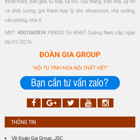
thoát hiểm, bàn ghế, tủ bếp, kệ tivi, cầu tháng, trần nhà...uy tín
và chất lượng, giá thành hợp lý cho showroom, nhà xưởng,
văn phòng, nhà ở.
MST:
4001063874
PĐKKD Sở KHĐT Quảng Nam cấp ngày
06/01/2016
ĐOÀN GIA GROUP
"HỘI TỤ TINH HOA NỘI THẤT VIỆT"
THÔNG TIN
Về Đoàn Gia Group.,JSC