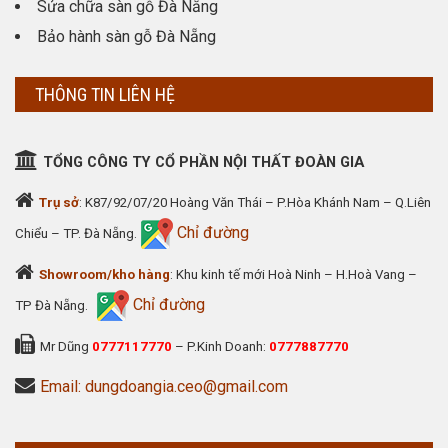
Sửa chữa sàn gỗ Đà Nẵng
Bảo hành sàn gỗ Đà Nẵng
THÔNG TIN LIÊN HỆ
TỔNG CÔNG TY CỔ PHẦN NỘI THẤT ĐOÀN GIA
Trụ sở
: K87/92/07/20 Hoàng Văn Thái – P.Hòa Khánh Nam – Q.Liên
Chỉ đường
Chiểu – TP. Đà Nẵng.
Showroom/kho hàng
: Khu kinh tế mới Hoà Ninh – H.Hoà Vang –
Chỉ đường
TP Đà Nẵng.
Mr Dũng
0777117770
– P.Kinh Doanh:
0777887770
Email: dungdoangia.ceo@gmail.com