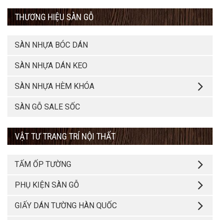
THƯƠNG HIỆU SÀN GỖ
SÀN NHỰA BÓC DÁN
SÀN NHỰA DÁN KEO
SÀN NHỰA HÈM KHÓA
SÀN GỖ SALE SỐC
VẬT TƯ TRANG TRÍ NỘI THẤT
TẤM ỐP TƯỜNG
PHỤ KIỆN SÀN GỖ
GIẤY DÁN TƯỜNG HÀN QUỐC