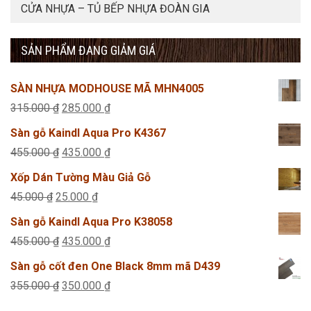
CỬA NHỰA – TỦ BẾP NHỰA ĐOÀN GIA
SẢN PHẨM ĐANG GIẢM GIÁ
SÀN NHỰA MODHOUSE MÃ MHN4005
Giá
Giá
315.000
₫
285.000
₫
gốc
hiện
Sàn gỗ Kaindl Aqua Pro K4367
là:
tại
Giá
Giá
455.000
₫
435.000
₫
315.000 ₫.
là:
gốc
hiện
Xốp Dán Tường Màu Giả Gỗ
285.000 ₫.
là:
tại
Giá
Giá
45.000
₫
25.000
₫
455.000 ₫.
là:
gốc
hiện
Sàn gỗ Kaindl Aqua Pro K38058
435.000 ₫.
là:
tại
Giá
Giá
455.000
₫
435.000
₫
45.000 ₫.
là:
gốc
hiện
Sàn gỗ cốt đen One Black 8mm mã D439
25.000 ₫.
là:
tại
Giá
Giá
355.000
₫
350.000
₫
455.000 ₫.
là:
gốc
hiện