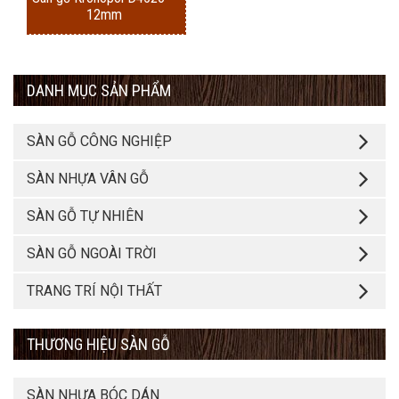
12mm
DANH MỤC SẢN PHẨM
SÀN GỖ CÔNG NGHIỆP
SÀN NHỰA VÂN GỖ
SÀN GỖ TỰ NHIÊN
SÀN GỖ NGOÀI TRỜI
TRANG TRÍ NỘI THẤT
THƯƠNG HIỆU SÀN GỖ
SÀN NHỰA BÓC DÁN