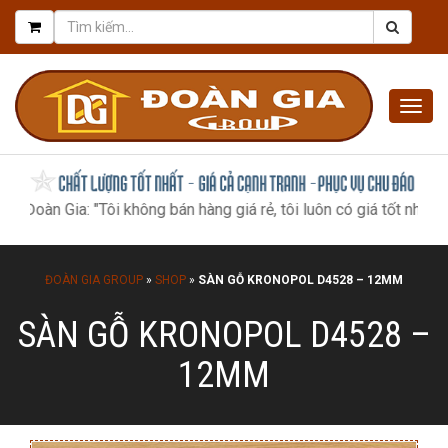
Togg
navig
a: "Tôi không bán hàng giá rẻ, tôi luôn có giá tốt nhất, như một 
ĐOÀN GIA GROUP
»
SHOP
»
SÀN GỖ KRONOPOL D4528 – 12MM
SÀN GỖ KRONOPOL D4528 –
12MM