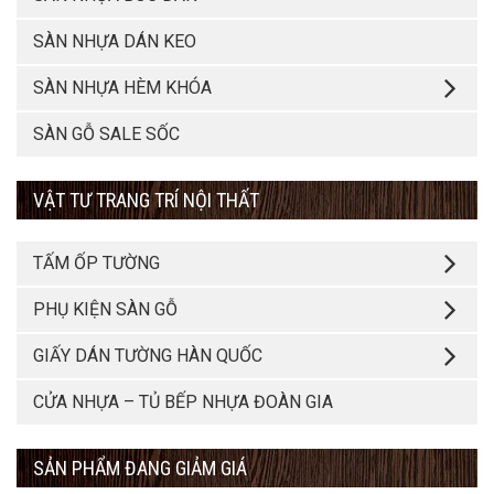
SÀN NHỰA DÁN KEO
SÀN NHỰA HÈM KHÓA
SÀN GỖ SALE SỐC
VẬT TƯ TRANG TRÍ NỘI THẤT
TẤM ỐP TƯỜNG
PHỤ KIỆN SÀN GỖ
GIẤY DÁN TƯỜNG HÀN QUỐC
CỬA NHỰA – TỦ BẾP NHỰA ĐOÀN GIA
SẢN PHẨM ĐANG GIẢM GIÁ