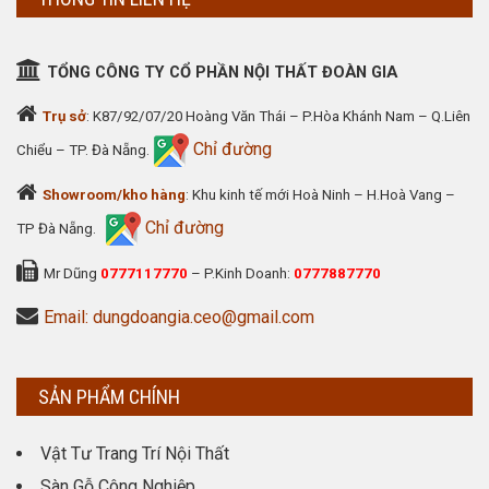
TỔNG CÔNG TY CỔ PHẦN NỘI THẤT ĐOÀN GIA
Trụ sở
: K87/92/07/20 Hoàng Văn Thái – P.Hòa Khánh Nam – Q.Liên
Chỉ đường
Chiểu – TP. Đà Nẵng.
Showroom/kho hàng
: Khu kinh tế mới Hoà Ninh – H.Hoà Vang –
Chỉ đường
TP Đà Nẵng.
Mr Dũng
0777117770
– P.Kinh Doanh:
0777887770
Email: dungdoangia.ceo@gmail.com
SẢN PHẨM CHÍNH
Vật Tư Trang Trí Nội Thất
Sàn Gỗ Công Nghiệp