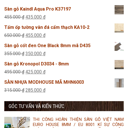
Sàn gỗ Kaindl Aqua Pro K37197
Giá
Giá
455.000
₫
435.000
₫
gốc
hiện
Tấm ốp tường vân đá cẩm thạch KA10-2
là:
tại
Giá
Giá
650.000
₫
455.000
₫
455.000 ₫.
là:
gốc
hiện
Sàn gỗ cốt đen One Black 8mm mã D435
435.000 ₫.
là:
tại
Giá
Giá
355.000
₫
350.000
₫
650.000 ₫.
là:
gốc
hiện
Sàn gỗ Kronopol D3034 - 8mm
455.000 ₫.
là:
tại
Giá
Giá
495.000
₫
425.000
₫
355.000 ₫.
là:
gốc
hiện
SÀN NHỰA MODHOUSE MÃ MHN6003
350.000 ₫.
là:
tại
Giá
Giá
315.000
₫
285.000
₫
495.000 ₫.
là:
gốc
hiện
425.000 ₫.
GÓC TƯ VẤN VÀ KIẾN THỨC
là:
tại
315.000 ₫.
là:
THI CÔNG HOÀN THIỆN SÀN GỖ VIỆT NAM
285.000 ₫.
EURO HOUSE 8MM / EU 8001 KÍ SỰ CÔNG