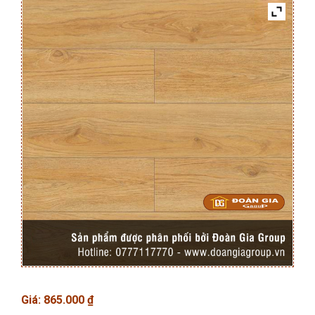
Giá:
865.000
₫