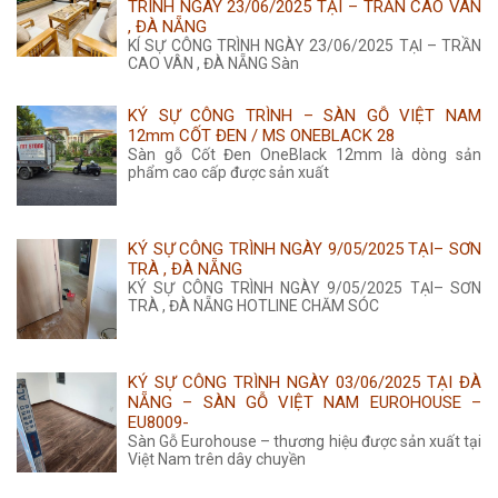
TRÌNH NGÀY 23/06/2025 TẠI – TRẦN CAO VÂN
, ĐÀ NẴNG
KÍ SỰ CÔNG TRÌNH NGÀY 23/06/2025 TẠI – TRẦN
CAO VÂN , ĐÀ NẴNG Sàn
KÝ SỰ CÔNG TRÌNH – SÀN GỖ VIỆT NAM
12mm CỐT ĐEN / MS ONEBLACK 28
Sàn gỗ Cốt Đen OneBlack 12mm là dòng sản
phẩm cao cấp được sản xuất
KÝ SỰ CÔNG TRÌNH NGÀY 9/05/2025 TẠI– SƠN
TRÀ , ĐÀ NẴNG
KÝ SỰ CÔNG TRÌNH NGÀY 9/05/2025 TẠI– SƠN
TRÀ , ĐÀ NẴNG HOTLINE CHĂM SÓC
KÝ SỰ CÔNG TRÌNH NGÀY 03/06/2025 TẠI ĐÀ
NẴNG – SÀN GỖ VIỆT NAM EUROHOUSE –
EU8009-
Sàn Gỗ Eurohouse – thương hiệu được sản xuất tại
Việt Nam trên dây chuyền