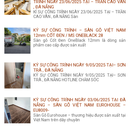
TRÌNH NGÀY 23/06/2025 TẠI – TRẦN CAO VÂN
, ĐÀ NẴNG
KÍ SỰ CÔNG TRÌNH NGÀY 23/06/2025 TẠI – TRẦN
CAO VÂN , ĐÀ NẴNG Sàn
KÝ SỰ CÔNG TRÌNH – SÀN GỖ VIỆT NAM
12mm CỐT ĐEN / MS ONEBLACK 28
Sàn gỗ Cốt Đen OneBlack 12mm là dòng sản
phẩm cao cấp được sản xuất
KÝ SỰ CÔNG TRÌNH NGÀY 9/05/2025 TẠI– SƠN
TRÀ , ĐÀ NẴNG
KÝ SỰ CÔNG TRÌNH NGÀY 9/05/2025 TẠI– SƠN
TRÀ , ĐÀ NẴNG HOTLINE CHĂM SÓC
KÝ SỰ CÔNG TRÌNH NGÀY 03/06/2025 TẠI ĐÀ
NẴNG – SÀN GỖ VIỆT NAM EUROHOUSE –
EU8009-
Sàn Gỗ Eurohouse – thương hiệu được sản xuất tại
Việt Nam trên dây chuyền