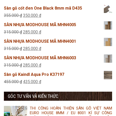
Sàn gỗ cốt đen One Black 8mm mã D435
Giá
Giá
355.000
₫
350.000
₫
gốc
hiện
SÀN NHỰA MODHOUSE MÃ MHN4005
là:
tại
Giá
Giá
315.000
₫
285.000
₫
355.000 ₫.
là:
gốc
hiện
SÀN NHỰA MODHOUSE MÃ MHN4001
350.000 ₫.
là:
tại
Giá
Giá
315.000
₫
285.000
₫
315.000 ₫.
là:
gốc
hiện
SÀN NHỰA MODHOUSE MÃ MHN6003
285.000 ₫.
là:
tại
Giá
Giá
315.000
₫
285.000
₫
315.000 ₫.
là:
gốc
hiện
Sàn gỗ Kaindl Aqua Pro K37197
285.000 ₫.
là:
tại
Giá
Giá
455.000
₫
435.000
₫
315.000 ₫.
là:
gốc
hiện
285.000 ₫.
GÓC TƯ VẤN VÀ KIẾN THỨC
là:
tại
455.000 ₫.
là:
THI CÔNG HOÀN THIỆN SÀN GỖ VIỆT NAM
435.000 ₫.
EURO HOUSE 8MM / EU 8001 KÍ SỰ CÔNG