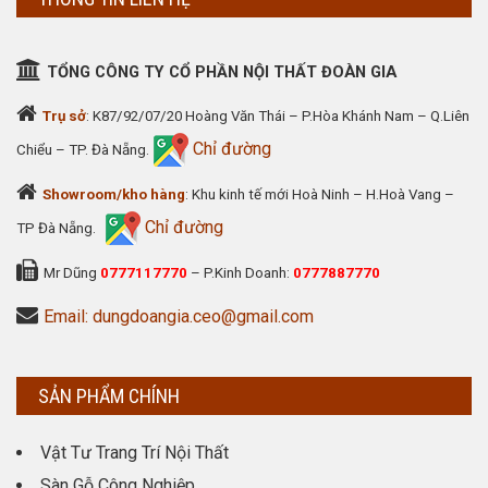
TỔNG CÔNG TY CỔ PHẦN NỘI THẤT ĐOÀN GIA
Trụ sở
: K87/92/07/20 Hoàng Văn Thái – P.Hòa Khánh Nam – Q.Liên
Chỉ đường
Chiểu – TP. Đà Nẵng.
Showroom/kho hàng
: Khu kinh tế mới Hoà Ninh – H.Hoà Vang –
Chỉ đường
TP Đà Nẵng.
Mr Dũng
0777117770
– P.Kinh Doanh:
0777887770
Email: dungdoangia.ceo@gmail.com
SẢN PHẨM CHÍNH
Vật Tư Trang Trí Nội Thất
Sàn Gỗ Công Nghiệp