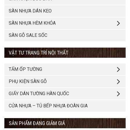
SÀN NHỰA DÁN KEO
SÀN NHỰA HÈM KHÓA
SÀN GỖ SALE SỐC
VẬT TƯ TRANG TRÍ NỘI THẤT
TẤM ỐP TƯỜNG
PHỤ KIỆN SÀN GỖ
GIẤY DÁN TƯỜNG HÀN QUỐC
CỬA NHỰA – TỦ BẾP NHỰA ĐOÀN GIA
SẢN PHẨM ĐANG GIẢM GIÁ