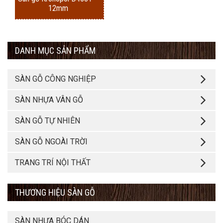
12mm
DANH MỤC SẢN PHẨM
SÀN GỖ CÔNG NGHIỆP
SÀN NHỰA VÂN GỖ
SÀN GỖ TỰ NHIÊN
SÀN GỖ NGOÀI TRỜI
TRANG TRÍ NỘI THẤT
THƯƠNG HIỆU SÀN GỖ
SÀN NHỰA BÓC DÁN