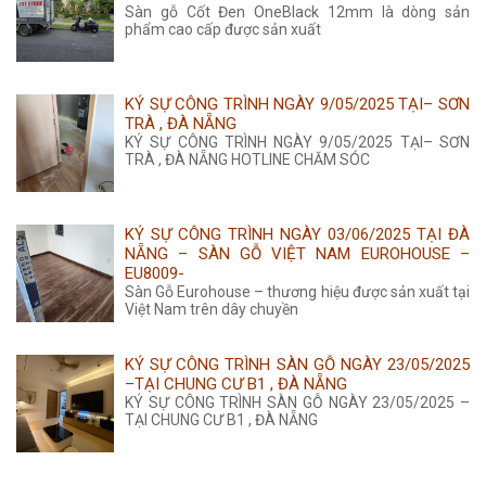
Sàn gỗ Cốt Đen OneBlack 12mm là dòng sản
phẩm cao cấp được sản xuất
KÝ SỰ CÔNG TRÌNH NGÀY 9/05/2025 TẠI– SƠN
TRÀ , ĐÀ NẴNG
KÝ SỰ CÔNG TRÌNH NGÀY 9/05/2025 TẠI– SƠN
TRÀ , ĐÀ NẴNG HOTLINE CHĂM SÓC
KÝ SỰ CÔNG TRÌNH NGÀY 03/06/2025 TẠI ĐÀ
NẴNG – SÀN GỖ VIỆT NAM EUROHOUSE –
EU8009-
Sàn Gỗ Eurohouse – thương hiệu được sản xuất tại
Việt Nam trên dây chuyền
KÝ SỰ CÔNG TRÌNH SÀN GỖ NGÀY 23/05/2025
–TẠI CHUNG CƯ B1 , ĐÀ NẴNG
KÝ SỰ CÔNG TRÌNH SÀN GỖ NGÀY 23/05/2025 –
TẠI CHUNG CƯ B1 , ĐÀ NẴNG