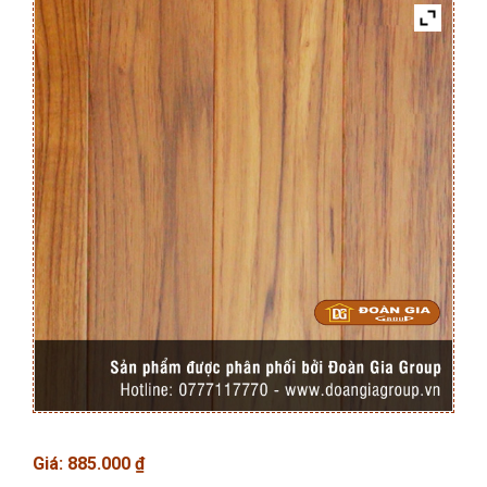
Giá:
885.000
₫