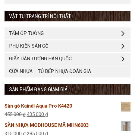
VẬT TƯ TRANG TRÍ NỘI THẤT
TẤM ỐP TƯỜNG
PHỤ KIỆN SÀN GỖ
GIẤY DÁN TƯỜNG HÀN QUỐC
CỬA NHỰA – TỦ BẾP NHỰA ĐOÀN GIA
SẢN PHẨM ĐANG GIẢM GIÁ
Sàn gỗ Kaindl Aqua Pro K4420
Giá
Giá
455.000
₫
435.000
₫
gốc
hiện
SÀN NHỰA MODHOUSE MÃ MHN6003
là:
tại
Giá
Giá
315.000
₫
285.000
₫