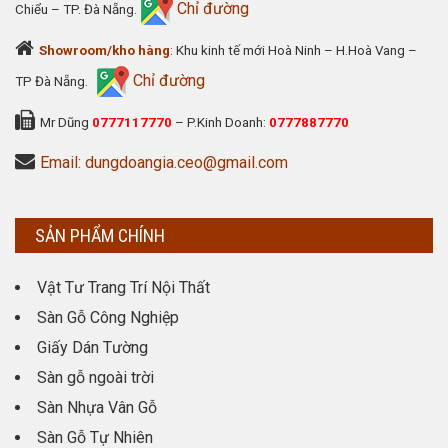
Chỉ đường
Chiểu – TP. Đà Nẵng.
Showroom/kho hàng
: Khu kinh tế mới Hoà Ninh – H.Hoà Vang –
Chỉ đường
TP Đà Nẵng.
Mr Dũng
0777117770
– P.Kinh Doanh:
0777887770
Email: dungdoangia.ceo@gmail.com
SẢN PHẨM CHÍNH
Vật Tư Trang Trí Nội Thất
Sàn Gỗ Công Nghiệp
Giấy Dán Tường
Sàn gỗ ngoài trời
Sàn Nhựa Vân Gỗ
Sàn Gỗ Tự Nhiên