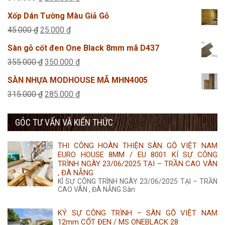
455.000 ₫.
là:
gốc
hiện
Xốp Dán Tường Màu Giả Gỗ
435.000 ₫.
là:
tại
Giá
Giá
45.000
₫
25.000
₫
315.000 ₫.
là:
gốc
hiện
Sàn gỗ cốt đen One Black 8mm mã D437
285.000 ₫.
là:
tại
Giá
Giá
355.000
₫
350.000
₫
45.000 ₫.
là:
gốc
hiện
SÀN NHỰA MODHOUSE MÃ MHN4005
25.000 ₫.
là:
tại
Giá
Giá
315.000
₫
285.000
₫
355.000 ₫.
là:
gốc
hiện
350.000 ₫.
GÓC TƯ VẤN VÀ KIẾN THỨC
là:
tại
315.000 ₫.
là:
THI CÔNG HOÀN THIỆN SÀN GỖ VIỆT NAM
285.000 ₫.
EURO HOUSE 8MM / EU 8001 KÍ SỰ CÔNG
TRÌNH NGÀY 23/06/2025 TẠI – TRẦN CAO VÂN
, ĐÀ NẴNG
KÍ SỰ CÔNG TRÌNH NGÀY 23/06/2025 TẠI – TRẦN
CAO VÂN , ĐÀ NẴNG Sàn
KÝ SỰ CÔNG TRÌNH – SÀN GỖ VIỆT NAM
12mm CỐT ĐEN / MS ONEBLACK 28