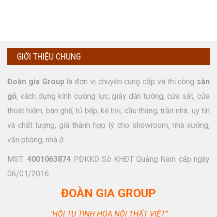
GIỚI THIỆU CHUNG
Đoàn gia Group
là đơn vị chuyên cung cấp và thi công
sàn
gỗ
, vách dựng kính cường lực, giấy dán tường, cửa sắt, cửa
thoát hiểm, bàn ghế, tủ bếp, kệ tivi, cầu tháng, trần nhà...uy tín
và chất lượng, giá thành hợp lý cho showroom, nhà xưởng,
văn phòng, nhà ở.
MST:
4001063874
PĐKKD Sở KHĐT Quảng Nam cấp ngày
06/01/2016
ĐOÀN GIA GROUP
"HỘI TỤ TINH HOA NỘI THẤT VIỆT"