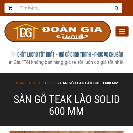
Togg
navig
 "Tôi không bán hàng giá rẻ, tôi luôn có giá tốt nhất, như một món
ĐOÀN GIA GROUP
»
SHOP
»
SÀN GỖ TEAK LÀO SOLID 600 MM
SÀN GỖ TEAK LÀO SOLID
600 MM