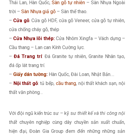
Thái Lan, Hàn Quốc,
Sàn gỗ tự nhiên
– Sàn Nhựa Ngoài
trời –
Sàn Nhựa giả gỗ
– Sàn thể thao.
–
Cửa gỗ
: Cửa gỗ HDF, cửa gỗ Veneer, cửa gỗ tự nhiên,
cửa chống cháy gỗ, thép
–
Cửa Nhựa lõi thép:
Cửa Nhôm Xingfa – Vách dựng –
Cầu thang – Lan can Kính Cường lực.
–
Đá Trang trí
: Đá Granite tự nhiên, Granite Nhân tạo,
đá ốp lát trang trí.
–
Giấy dán tường
:
Hàn Quốc, Đài Loan, Nhật Bản….
–
Nội thất gỗ
: tủ bếp,
cầu thang
, nội thất khách sạn, nội
thất văn phòng…
Với đội ngũ kiến trúc sư – kỹ sư
thiết kế và thi công nội
thất
chuyên nghiệp cùng dây chuyền sản xuất chuẩn,
hiện đại, Đoàn Gia Group đem đến những những sản