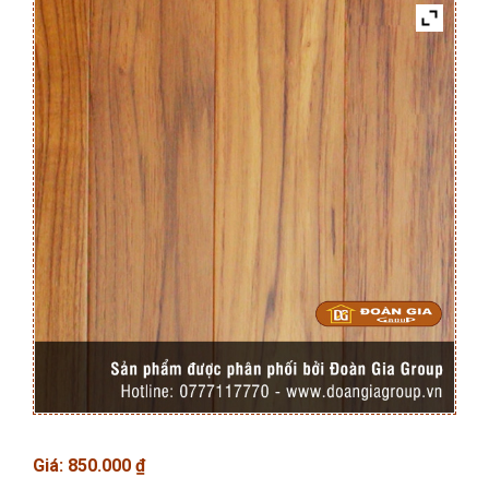
Giá:
850.000
₫