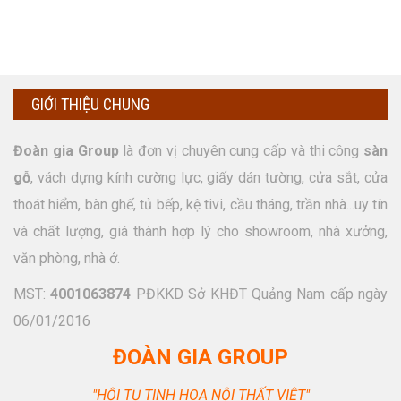
GIỚI THIỆU CHUNG
Đoàn gia Group
là đơn vị chuyên cung cấp và thi công
sàn
gỗ
, vách dựng kính cường lực, giấy dán tường, cửa sắt, cửa
thoát hiểm, bàn ghế, tủ bếp, kệ tivi, cầu tháng, trần nhà...uy tín
và chất lượng, giá thành hợp lý cho showroom, nhà xưởng,
văn phòng, nhà ở.
MST:
4001063874
PĐKKD Sở KHĐT Quảng Nam cấp ngày
06/01/2016
ĐOÀN GIA GROUP
"HỘI TỤ TINH HOA NỘI THẤT VIỆT"