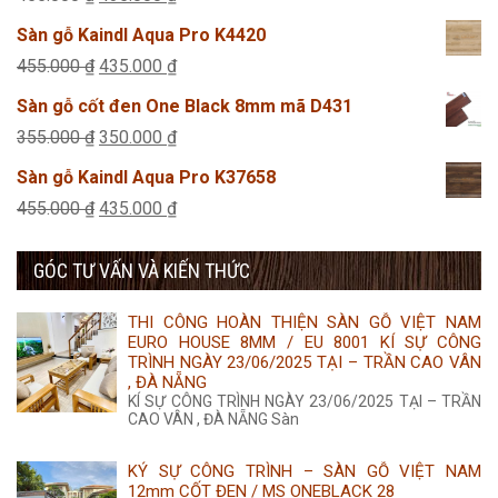
455.000 ₫.
là:
gốc
hiện
Sàn gỗ Kaindl Aqua Pro K4420
435.000 ₫.
là:
tại
Giá
Giá
455.000
₫
435.000
₫
455.000 ₫.
là:
gốc
hiện
Sàn gỗ cốt đen One Black 8mm mã D431
435.000 ₫.
là:
tại
Giá
Giá
355.000
₫
350.000
₫
455.000 ₫.
là:
gốc
hiện
Sàn gỗ Kaindl Aqua Pro K37658
435.000 ₫.
là:
tại
Giá
Giá
455.000
₫
435.000
₫
355.000 ₫.
là:
gốc
hiện
350.000 ₫.
GÓC TƯ VẤN VÀ KIẾN THỨC
là:
tại
455.000 ₫.
là:
THI CÔNG HOÀN THIỆN SÀN GỖ VIỆT NAM
435.000 ₫.
EURO HOUSE 8MM / EU 8001 KÍ SỰ CÔNG
TRÌNH NGÀY 23/06/2025 TẠI – TRẦN CAO VÂN
, ĐÀ NẴNG
KÍ SỰ CÔNG TRÌNH NGÀY 23/06/2025 TẠI – TRẦN
CAO VÂN , ĐÀ NẴNG Sàn
KÝ SỰ CÔNG TRÌNH – SÀN GỖ VIỆT NAM
12mm CỐT ĐEN / MS ONEBLACK 28