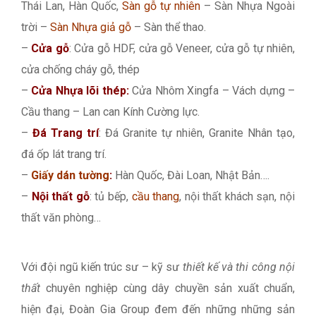
Thái Lan, Hàn Quốc,
Sàn gỗ tự nhiên
– Sàn Nhựa Ngoài
trời –
Sàn Nhựa giả gỗ
– Sàn thể thao.
–
Cửa gỗ
: Cửa gỗ HDF, cửa gỗ Veneer, cửa gỗ tự nhiên,
cửa chống cháy gỗ, thép
–
Cửa Nhựa lõi thép:
Cửa Nhôm Xingfa – Vách dựng –
Cầu thang – Lan can Kính Cường lực.
–
Đá Trang trí
: Đá Granite tự nhiên, Granite Nhân tạo,
đá ốp lát trang trí.
–
Giấy dán tường
:
Hàn Quốc, Đài Loan, Nhật Bản….
–
Nội thất gỗ
: tủ bếp,
cầu thang
, nội thất khách sạn, nội
thất văn phòng…
Với đội ngũ kiến trúc sư – kỹ sư
thiết kế và thi công nội
thất
chuyên nghiệp cùng dây chuyền sản xuất chuẩn,
hiện đại, Đoàn Gia Group đem đến những những sản