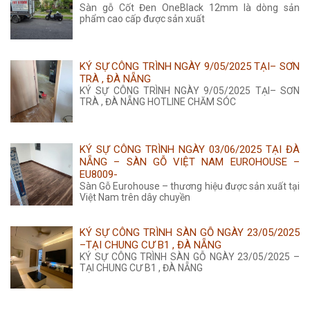
Sàn gỗ Cốt Đen OneBlack 12mm là dòng sản
phẩm cao cấp được sản xuất
KÝ SỰ CÔNG TRÌNH NGÀY 9/05/2025 TẠI– SƠN
TRÀ , ĐÀ NẴNG
KÝ SỰ CÔNG TRÌNH NGÀY 9/05/2025 TẠI– SƠN
TRÀ , ĐÀ NẴNG HOTLINE CHĂM SÓC
KÝ SỰ CÔNG TRÌNH NGÀY 03/06/2025 TẠI ĐÀ
NẴNG – SÀN GỖ VIỆT NAM EUROHOUSE –
EU8009-
Sàn Gỗ Eurohouse – thương hiệu được sản xuất tại
Việt Nam trên dây chuyền
KÝ SỰ CÔNG TRÌNH SÀN GỖ NGÀY 23/05/2025
–TẠI CHUNG CƯ B1 , ĐÀ NẴNG
KÝ SỰ CÔNG TRÌNH SÀN GỖ NGÀY 23/05/2025 –
TẠI CHUNG CƯ B1 , ĐÀ NẴNG