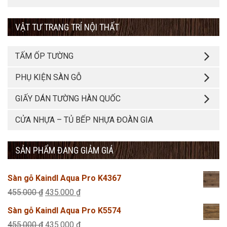
VẬT TƯ TRANG TRÍ NỘI THẤT
TẤM ỐP TƯỜNG
PHỤ KIỆN SÀN GỖ
GIẤY DÁN TƯỜNG HÀN QUỐC
CỬA NHỰA – TỦ BẾP NHỰA ĐOÀN GIA
SẢN PHẨM ĐANG GIẢM GIÁ
Sàn gỗ Kaindl Aqua Pro K4367
Giá
Giá
455.000
₫
435.000
₫
gốc
hiện
Sàn gỗ Kaindl Aqua Pro K5574
là:
tại
Giá
Giá
455.000
₫
435.000
₫