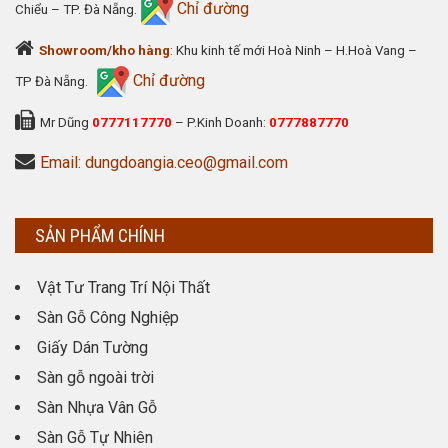
Chỉ đường
Chiểu – TP. Đà Nẵng.
Showroom/kho hàng
: Khu kinh tế mới Hoà Ninh – H.Hoà Vang –
Chỉ đường
TP Đà Nẵng.
Mr Dũng
0777117770
– P.Kinh Doanh:
0777887770
Email: dungdoangia.ceo@gmail.com
SẢN PHẨM CHÍNH
Vật Tư Trang Trí Nội Thất
Sàn Gỗ Công Nghiệp
Giấy Dán Tường
Sàn gỗ ngoài trời
Sàn Nhựa Vân Gỗ
Sàn Gỗ Tự Nhiên