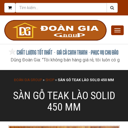
Togg
navig
g Đoàn Gia: "Tôi không bán hàng giá rẻ, tôi luôn có giá tốt nhất, 
ĐOÀN GIA GROUP
»
SHOP
»
SÀN GỖ TEAK LÀO SOLID 450 MM
SÀN GỖ TEAK LÀO SOLID
450 MM