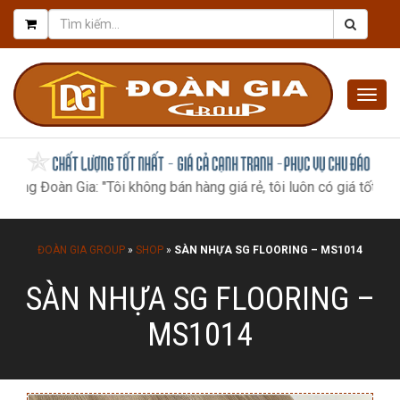
Togg
navig
oàn Gia: "Tôi không bán hàng giá rẻ, tôi luôn có giá tốt nhất, như
ĐOÀN GIA GROUP
»
SHOP
»
SÀN NHỰA SG FLOORING – MS1014
SÀN NHỰA SG FLOORING –
MS1014