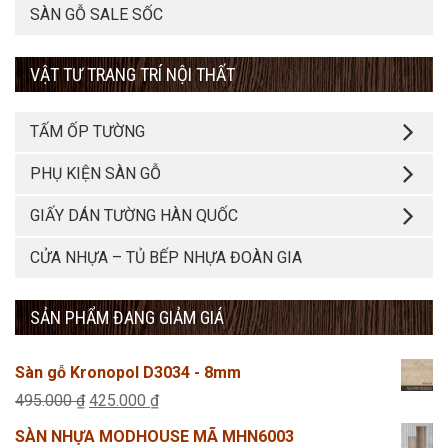
SÀN GỖ SALE SỐC
VẬT TƯ TRANG TRÍ NỘI THẤT
TẤM ỐP TƯỜNG
PHỤ KIỆN SÀN GỖ
GIẤY DÁN TƯỜNG HÀN QUỐC
CỬA NHỰA – TỦ BẾP NHỰA ĐOÀN GIA
SẢN PHẨM ĐANG GIẢM GIÁ
Sàn gỗ Kronopol D3034 - 8mm
Giá
Giá
495.000
₫
425.000
₫
gốc
hiện
SÀN NHỰA MODHOUSE MÃ MHN6003