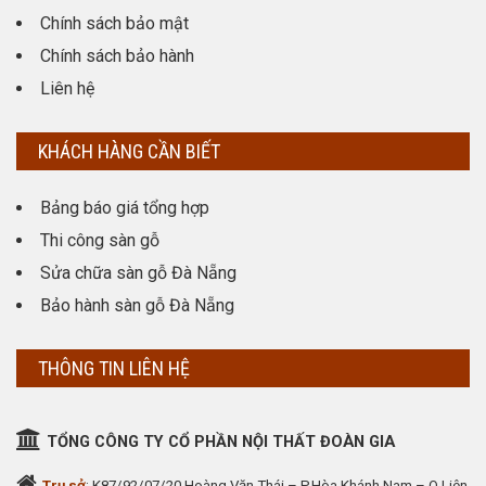
Chính sách bảo mật
Chính sách bảo hành
Liên hệ
KHÁCH HÀNG CẦN BIẾT
Bảng báo giá tổng hợp
Thi công sàn gỗ
Sửa chữa sàn gỗ Đà Nẵng
Bảo hành sàn gỗ Đà Nẵng
THÔNG TIN LIÊN HỆ
TỔNG CÔNG TY CỔ PHẦN NỘI THẤT ĐOÀN GIA
Trụ sở
: K87/92/07/20 Hoàng Văn Thái – P.Hòa Khánh Nam – Q.Liên