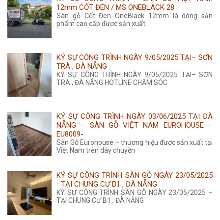
12mm CỐT ĐEN / MS ONEBLACK 28
Sàn gỗ Cốt Đen OneBlack 12mm là dòng sản
phẩm cao cấp được sản xuất
KÝ SỰ CÔNG TRÌNH NGÀY 9/05/2025 TẠI– SƠN
TRÀ , ĐÀ NẴNG
KÝ SỰ CÔNG TRÌNH NGÀY 9/05/2025 TẠI– SƠN
TRÀ , ĐÀ NẴNG HOTLINE CHĂM SÓC
KÝ SỰ CÔNG TRÌNH NGÀY 03/06/2025 TẠI ĐÀ
NẴNG – SÀN GỖ VIỆT NAM EUROHOUSE –
EU8009-
Sàn Gỗ Eurohouse – thương hiệu được sản xuất tại
Việt Nam trên dây chuyền
KÝ SỰ CÔNG TRÌNH SÀN GỖ NGÀY 23/05/2025
–TẠI CHUNG CƯ B1 , ĐÀ NẴNG
KÝ SỰ CÔNG TRÌNH SÀN GỖ NGÀY 23/05/2025 –
TẠI CHUNG CƯ B1 , ĐÀ NẴNG