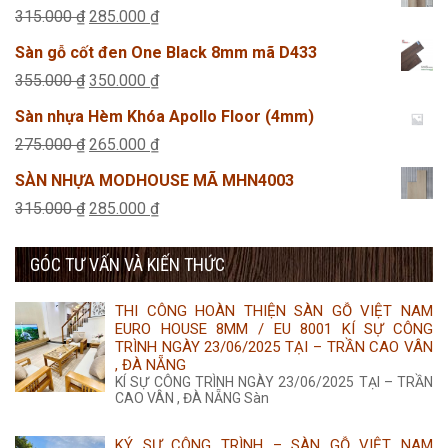
là:
tại
Giá
Giá
315.000
₫
285.000
₫
495.000 ₫.
là:
gốc
hiện
Sàn gỗ cốt đen One Black 8mm mã D433
425.000 ₫.
là:
tại
Giá
Giá
355.000
₫
350.000
₫
315.000 ₫.
là:
gốc
hiện
Sàn nhựa Hèm Khóa Apollo Floor (4mm)
285.000 ₫.
là:
tại
Giá
Giá
275.000
₫
265.000
₫
355.000 ₫.
là:
gốc
hiện
SÀN NHỰA MODHOUSE MÃ MHN4003
350.000 ₫.
là:
tại
Giá
Giá
315.000
₫
285.000
₫
275.000 ₫.
là:
gốc
hiện
265.000 ₫.
GÓC TƯ VẤN VÀ KIẾN THỨC
là:
tại
315.000 ₫.
là:
THI CÔNG HOÀN THIỆN SÀN GỖ VIỆT NAM
285.000 ₫.
EURO HOUSE 8MM / EU 8001 KÍ SỰ CÔNG
TRÌNH NGÀY 23/06/2025 TẠI – TRẦN CAO VÂN
, ĐÀ NẴNG
KÍ SỰ CÔNG TRÌNH NGÀY 23/06/2025 TẠI – TRẦN
CAO VÂN , ĐÀ NẴNG Sàn
KÝ SỰ CÔNG TRÌNH – SÀN GỖ VIỆT NAM