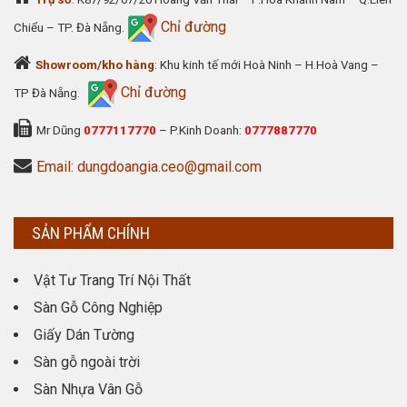
Chỉ đường
Chiểu – TP. Đà Nẵng.
Showroom/kho hàng
: Khu kinh tế mới Hoà Ninh – H.Hoà Vang –
Chỉ đường
TP Đà Nẵng.
Mr Dũng
0777117770
– P.Kinh Doanh:
0777887770
Email: dungdoangia.ceo@gmail.com
SẢN PHẨM CHÍNH
Vật Tư Trang Trí Nội Thất
Sàn Gỗ Công Nghiệp
Giấy Dán Tường
Sàn gỗ ngoài trời
Sàn Nhựa Vân Gỗ