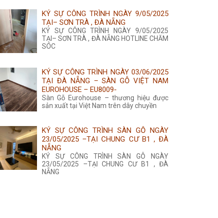
KÝ SỰ CÔNG TRÌNH NGÀY 9/05/2025
TẠI– SƠN TRÀ , ĐÀ NẴNG
KÝ SỰ CÔNG TRÌNH NGÀY 9/05/2025
TẠI– SƠN TRÀ , ĐÀ NẴNG HOTLINE CHĂM
SÓC
KÝ SỰ CÔNG TRÌNH NGÀY 03/06/2025
TẠI ĐÀ NẴNG – SÀN GỖ VIỆT NAM
EUROHOUSE – EU8009-
Sàn Gỗ Eurohouse – thương hiệu được
sản xuất tại Việt Nam trên dây chuyền
KÝ SỰ CÔNG TRÌNH SÀN GỖ NGÀY
23/05/2025 –TẠI CHUNG CƯ B1 , ĐÀ
NẴNG
KÝ SỰ CÔNG TRÌNH SÀN GỖ NGÀY
23/05/2025 –TẠI CHUNG CƯ B1 , ĐÀ
NẴNG