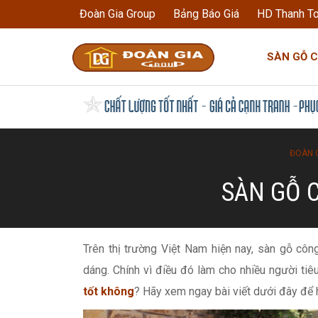
Đoàn Gia Group
Bảng Báo Giá
HD Thanh T
SÀN GỖ 
ĐOÀN 
SÀN GỖ 
Trên thị trường Việt Nam hiện nay, sàn gỗ cô
dáng. Chính vì điều đó làm cho nhiều người ti
tốt không
? Hãy xem ngay bài viết dưới đây để 