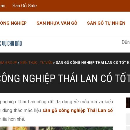
oán
Sàn Gỗ Sale
CÔNG NGHIỆP
SÀN NHỰA VÂN GỖ
SÀN GỖ TỰ NHIÊN
Dũng Đoàn Gia: "Tô
GIA GROUP
»
KIẾN THỨC - TƯ VẤN
»
SÀN GỖ CÔNG NGHIỆP THÁI LAN CÓ TỐT 
CÔNG NGHIỆP THÁI LAN CÓ TỐ
ng nghiệp Thái Lan cũng rất đa dạng về mẫu mã và kiểu
êu dùng thắc mắc liệu
sàn gỗ công nghiệp Thái Lan có
hiểu hơn nhé.