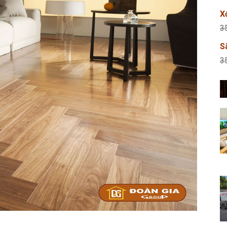
X
3
S
3