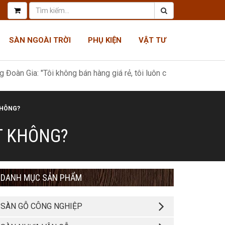
SÀN NGOÀI TRỜI
PHỤ KIỆN
VẬT TƯ
i không bán hàng giá rẻ, tôi luôn có giá tốt nhất, như một món quà
KHÔNG?
T KHÔNG?
DANH MỤC SẢN PHẨM
SÀN GỖ CÔNG NGHIỆP