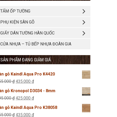
TẤM ỐP TƯỜNG
PHỤ KIỆN SÀN GỖ
GIẤY DÁN TƯỜNG HÀN QUỐC
CỬA NHỰA – TỦ BẾP NHỰA ĐOÀN GIA
SẢN PHẨM ĐANG GIẢM GIÁ
àn gỗ Kaindl Aqua Pro K4420
Giá
Giá
55.000
₫
435.000
₫
gốc
hiện
àn gỗ Kronopol D3034 - 8mm
là:
tại
Giá
Giá
95.000
₫
425.000
₫
455.000 ₫.
là:
gốc
hiện
àn gỗ Kaindl Aqua Pro K38058
435.000 ₫.
là:
tại
Giá
Giá
55.000
₫
435.000
₫