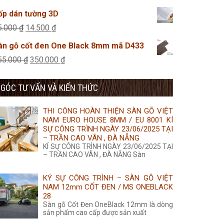
495.000 ₫.
là:
gốc
hiện
ốp dán tường 3D
425.000 ₫.
là:
tại
Giá
Giá
5.000
₫
14.500
₫
455.000 ₫.
là:
gốc
hiện
àn gỗ cốt đen One Black 8mm mã D433
435.000 ₫.
là:
tại
Giá
Giá
55.000
₫
350.000
₫
35.000 ₫.
là:
gốc
hiện
14.500 ₫.
GÓC TƯ VẤN VÀ KIẾN THỨC
là:
tại
355.000 ₫.
là:
THI CÔNG HOÀN THIỆN SÀN GỖ VIỆT
350.000 ₫.
NAM EURO HOUSE 8MM / EU 8001 KÍ
SỰ CÔNG TRÌNH NGÀY 23/06/2025 TẠI
– TRẦN CAO VÂN , ĐÀ NẴNG
KÍ SỰ CÔNG TRÌNH NGÀY 23/06/2025 TẠI
– TRẦN CAO VÂN , ĐÀ NẴNG Sàn
KÝ SỰ CÔNG TRÌNH – SÀN GỖ VIỆT
NAM 12mm CỐT ĐEN / MS ONEBLACK
28
Sàn gỗ Cốt Đen OneBlack 12mm là dòng
sản phẩm cao cấp được sản xuất