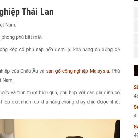
ghiệp Thái Lan
iệt Nam.
 phong phú bắt mắt.
ông kép có phủ sáp nến đem lại khả năng cơ động dễ
ghiệp của Châu Âu và
sàn gỗ công nghiệp Malaysia
. Phù
ệt Nam.
S
ớc và trơn trượt hiệu quả, phù hợp với các gia đình có
4
 lớp oxit nhôm có khả năng chống cháy chịu được nhiệt
S
4
S
4